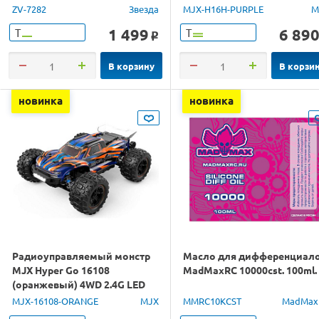
GPS 1/16 RTR
ZV-7282
Звезда
MJX-H16H-PURPLE
M
1 499
6 89
Т
Т
o
В корзину
В корзи
новинка
новинка
Радиоуправляемый монстр
Масло для дифференциал
MJX Hyper Go 16108
MadMaxRC 10000cst. 100ml.
(оранжевый) 4WD 2.4G LED
1/16 RTR
MJX-16108-ORANGE
MJX
MMRC10KCST
MadMax