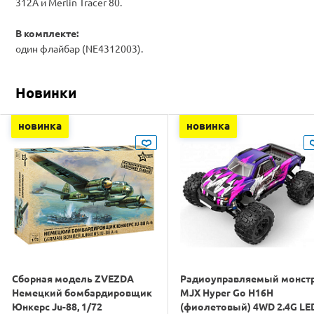
312A и Merlin Tracer 80.
В комплекте:
один флайбар (NE4312003).
Новинки
новинка
новинка
Сборная модель ZVEZDA
Радиоуправляемый монст
Немецкий бомбардировщик
MJX Hyper Go H16H
Юнкерс Ju-88, 1/72
(фиолетовый) 4WD 2.4G LE