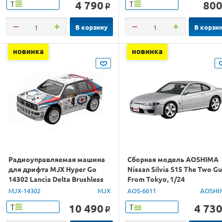
4 790
80
Т
Т
o
В корзину
В корзи
новинка
новинка
Радиоуправляемая машина
Сборная модель AOSHIMA
для дрифта MJX Hyper Go
Nissan Silvia S15 The Two G
14302 Lancia Delta Brushless
From Tokyo, 1/24
4WD 2.4G LED 1/14 RTR
MJX-14302
MJX
AOS-6611
AOSHI
10 490
4 73
Т
Т
o