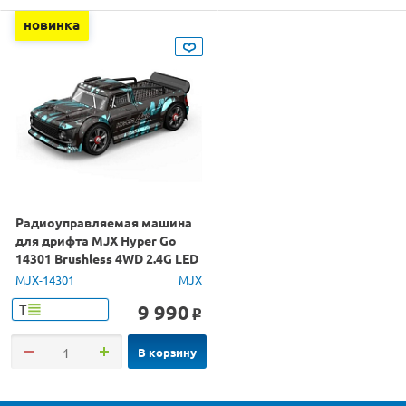
новинка
Радиоуправляемая машина
для дрифта MJX Hyper Go
14301 Brushless 4WD 2.4G LED
1/14 RTR
MJX-14301
MJX
9 990
Т
o
В корзину