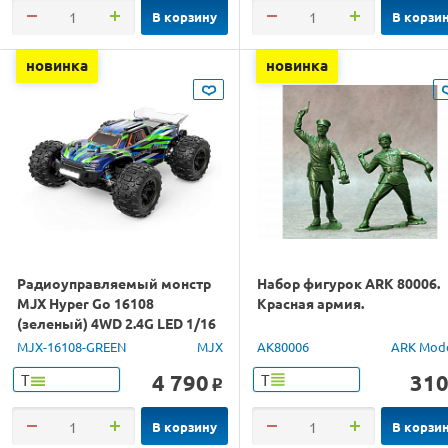
В корзину
В корзи
новинка
новинка
Радиоуправляемый монстр
Набор фигурок ARK 80006.
MJX Hyper Go 16108
Красная армия.
(зеленый) 4WD 2.4G LED 1/16
RTR
MJX-16108-GREEN
MJX
AK80006
ARK Mod
4 790
31
Т
Т
o
В корзину
В корзи