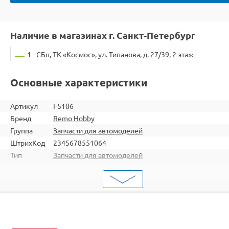
Наличие в магазинах г. Санкт-Петербург
1
СБп, ТК «Космос», ул. Типанова, д. 27/39, 2 этаж
Основные характеристики
Артикул
F5106
Бренд
Remo Hobby
Группа
Запчасти для автомоделей
ШтрихКод
2345678551064
Тип
Запчасти для автомоделей
Тип
Детали трансмиссии
запчасти
RH8051 / RH8055 / RH8081 / RH8085 / RH1021 /
Подходит
RH1025 / RH8025 / RH8035 / RH8036 / RH8065 /
RH8066