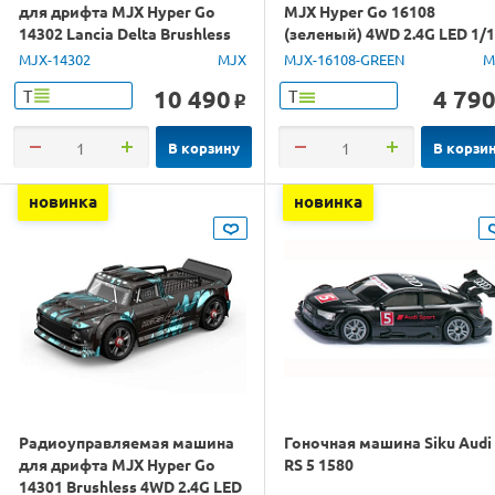
для дрифта MJX Hyper Go
MJX Hyper Go 16108
14302 Lancia Delta Brushless
(зеленый) 4WD 2.4G LED 1/
4WD 2.4G LED 1/14 RTR
RTR
MJX-14302
MJX
MJX-16108-GREEN
M
10 490
4 79
Т
Т
o
В корзину
В корзи
новинка
новинка
Радиоуправляемая машина
Гоночная машина Siku Audi
для дрифта MJX Hyper Go
RS 5 1580
14301 Brushless 4WD 2.4G LED