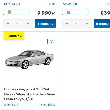
1/14 RTR
MJX-14301
MJX
SIKU1580
S
9 990
83
Т
Т
o
В корзину
В корзи
новинка
Сборная модель AOSHIMA
Nissan Silvia S15 The Two Guys
From Tokyo, 1/24
AOS-6611
AOSHIMA