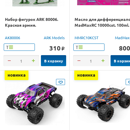
Набор фигурок ARK 80006.
Масло для дифференциал
Красная армия.
MadMaxRC 10000cst. 100ml.
AK80006
ARK Models
MMRC10KCST
MadMax
310
80
Т
Т
o
В корзину
В корзи
новинка
новинка