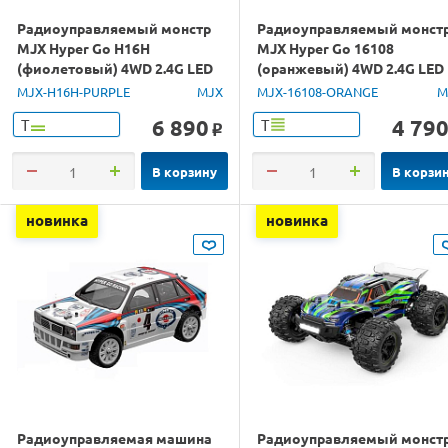
Радиоуправляемый монстр
Радиоуправляемый монст
MJX Hyper Go H16H
MJX Hyper Go 16108
(фиолетовый) 4WD 2.4G LED
(оранжевый) 4WD 2.4G LED
GPS 1/16 RTR
1/16 RTR
MJX-H16H-PURPLE
MJX
MJX-16108-ORANGE
M
6 890
4 79
Т
Т
o
В корзину
В корзи
новинка
новинка
Радиоуправляемая машина
Радиоуправляемый монст