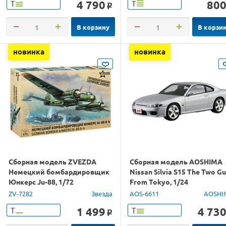
4 790
80
Т
Т
o
В корзину
В корзи
новинка
новинка
Сборная модель ZVEZDA
Сборная модель AOSHIMA
Немецкий бомбардировщик
Nissan Silvia S15 The Two G
Юнкерс Ju-88, 1/72
From Tokyo, 1/24
ZV-7282
Звезда
AOS-6611
AOSHI
1 499
4 73
Т
Т
o