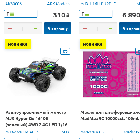
GPS 1/16 RTR
AK80006
ARK Models
MJX-H16H-PURPLE
M
310
6 89
Т
Т
o
В корзину
В корзи
новинка
новинка
Радиоуправляемый монстр
Масло для дифференциал
MJX Hyper Go 16108
MadMaxRC 10000cst. 100ml.
(зеленый) 4WD 2.4G LED 1/16
RTR
MJX-16108-GREEN
MJX
MMRC10KCST
MadMax