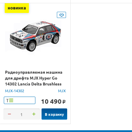
новинка
Радиоуправляемая машина
для дрифта MJX Hyper Go
14302 Lancia Delta Brushless
4WD 2.4G LED 1/14 RTR
MJX-14302
MJX
10 490
Т
o
В корзину