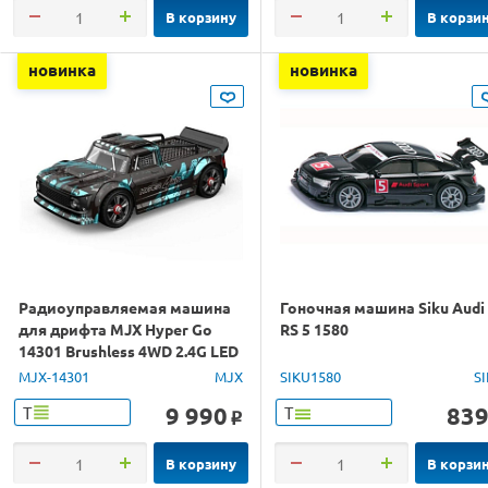
В корзину
В корзи
новинка
новинка
Радиоуправляемая машина
Гоночная машина Siku Audi
для дрифта MJX Hyper Go
RS 5 1580
14301 Brushless 4WD 2.4G LED
1/14 RTR
MJX-14301
MJX
SIKU1580
S
9 990
83
Т
Т
o
В корзину
В корзи