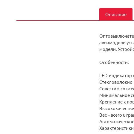
Описание
Оптовыключатель
авиамодели уста
модели. Устрой
Особенности:
LED-индикатор 
Стекловолокно 
Совестим со всеми
Минимальное сн
Крепление к по
Высококачестве
Вес – всего 8 гр
Автоматическое
Характеристики