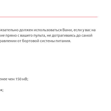
бязательно должен использоваться Вами, если у вас на
е прямо с вашего пульта, не дотрагиваясь до самой
равлении от бортовой системы питания.
нее чем 150 мВ;
к;