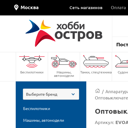
Москва
Сеть магазинов
Оплата
Пос
Беспилотники
Машины,
Танки, спецтехника
Судом
автомодели
/
Аппаратура
Выберите бренд
Оптовыключатель
Беспилотники
Оптовыкл
Машины, автомодели
Артикул:
EVOA