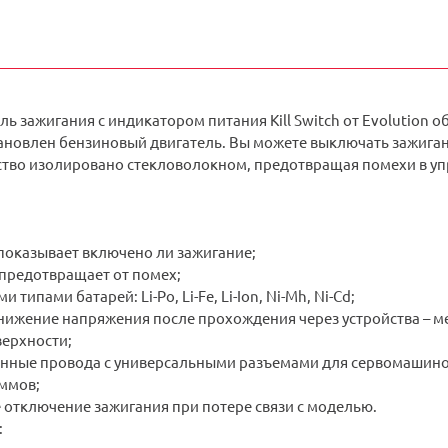
 зажигания с индикатором питания Kill Switch от Evolution о
новлен бензиновый двигатель. Вы можете выключать зажигани
ство изолировано стекловолокном, предотвращая помехи в уп
показывает включено ли зажигание;
предотвращает от помех;
 типами батарей: Li-Po, Li-Fe, Li-Ion, Ni-Mh, Ni-Cd;
ижение напряжения после прохождения через устройства – ме
верхности;
нные провода с универсальными разъемами для сервомашино
аммов;
 отключение зажигания при потере связи с моделью.
: