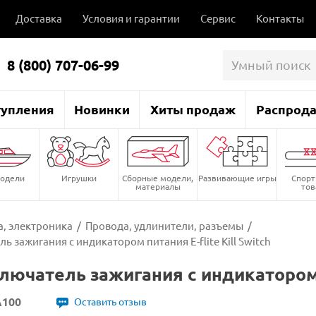
Доставка
Условия и гарантии
Сервис
Контакты
8 (800) 707-06-99
тупления
Новинки
Хиты продаж
Распрод
одели
Игрушки
Сборные модели,
Развивающие игры
Спор
материалы
то
, электроника
/
Провода, удлинители, разъемы
/
 зажигания с индикатором питания E-flite Kill Switch
ючатель зажигания с индикатором пи
100
Оставить отзыв