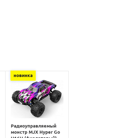
новинка
Радиоуправляемый
монстр MJX Hyper Go
H16H (фиолетовый)