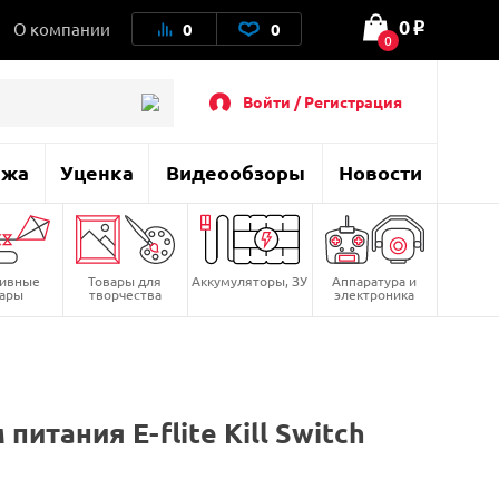
0
О компании
0
0
o
0
Войти / Регистрация
ажа
Уценка
Видеообзоры
Новости
тивные
Товары для
Аккумуляторы, ЗУ
Аппаратура и
вары
творчества
электроника
тания E-flite Kill Switch