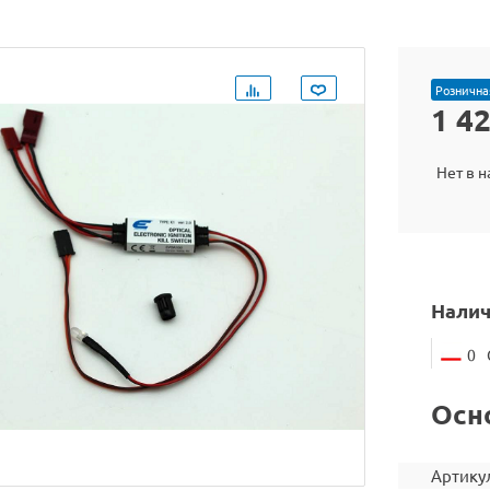
Рознична
1 4
Нет в 
Налич
0
Осн
Артику