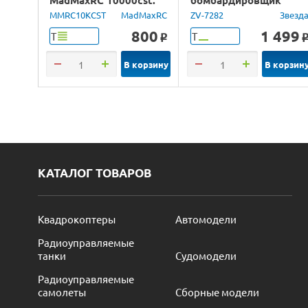
100ml.
Юнкерс Ju-88, 1/72
MMRC10KCST
MadMaxRC
ZV-7282
Звезд
800
1 499
Т
Т
o
В корзину
В корзин
КАТАЛОГ ТОВАРОВ
Квадрокоптеры
Автомодели
Радиоуправляемые
танки
Судомодели
Радиоуправляемые
самолеты
Сборные модели