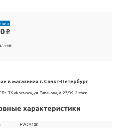
я цена
20
o
наличии
ие в магазинах г. Санкт-Петербург
СБп, ТК «Космос», ул. Типанова, д. 27/39, 2 этаж
овные характеристики
л
EVOA100