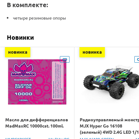
В комплекте:
четыре резиновые опоры
Новинки
новинка
новинка
Масло для дифференциалов
Радиоуправляемый монст
MadMaxRC 10000cst. 100ml.
MJX Hyper Go 16108
(зеленый) 4WD 2.4G LED 1/
RTR