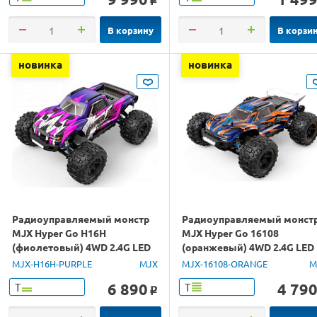
o
В корзину
В корзи
новинка
новинка
Радиоуправляемый монстр
Радиоуправляемый монст
MJX Hyper Go H16H
MJX Hyper Go 16108
(фиолетовый) 4WD 2.4G LED
(оранжевый) 4WD 2.4G LED
GPS 1/16 RTR
1/16 RTR
MJX-H16H-PURPLE
MJX
MJX-16108-ORANGE
M
6 890
4 79
Т
Т
o