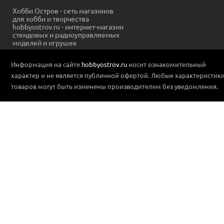
Хобби Остров - сеть магазинов
для хобби и творчества
hobbyostrov.ru - интернет-магазин
стендовых и радиоуправляемых
моделей и игрушек
Информация на сайте
hobbyostrov.ru
носит ознакомительный
характер и не является публичной офертой. Любые характеристик
товаров могут быть изменены производителем без уведомления.