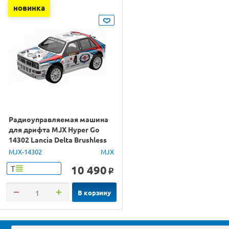
новинка
Радиоуправляемая машина
для дрифта MJX Hyper Go
14302 Lancia Delta Brushless
4WD 2.4G LED 1/14 RTR
MJX-14302
MJX
10 490
Т
o
В корзину