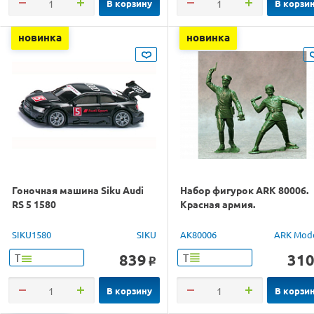
В корзину
В корзи
новинка
новинка
Гоночная машина Siku Audi
Набор фигурок ARK 80006.
RS 5 1580
Красная армия.
SIKU1580
SIKU
AK80006
ARK Mod
839
31
Т
Т
o
В корзину
В корзи