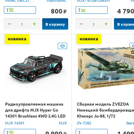
MMRC10KCST
MadMaxRC
MJX-16108-GREEN
M
800
4 79
Т
Т
o
В корзину
В корзи
новинка
новинка
Радиоуправляемая машина
Сборная модель ZVEZDA
для дрифта MJX Hyper Go
Немецкий бомбардировщ
14301 Brushless 4WD 2.4G LED
Юнкерс Ju-88, 1/72
1/14 RTR
MJX-14301
MJX
ZV-7282
Зве
9 990
1 49
Т
Т