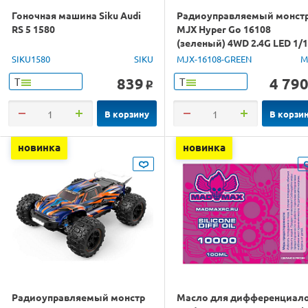
Гоночная машина Siku Audi
Радиоуправляемый монст
RS 5 1580
MJX Hyper Go 16108
(зеленый) 4WD 2.4G LED 1/
RTR
SIKU1580
SIKU
MJX-16108-GREEN
M
839
4 79
Т
Т
o
В корзину
В корзи
новинка
новинка
Радиоуправляемый монстр
Масло для дифференциал