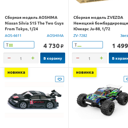
Сборная модель AOSHIMA
Сборная модель ZVEZDA
Nissan Silvia S15 The Two Guys
Немецкий бомбардировщ
From Tokyo, 1/24
Юнкерс Ju-88, 1/72
AOS-6611
AOSHIMA
ZV-7282
Зве
4 730
1 49
Т
Т
o
В корзину
В корзи
новинка
новинка