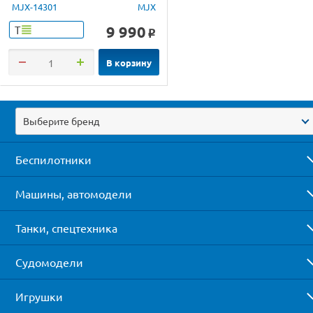
1/14 RTR
MJX-14301
MJX
9 990
Т
o
В корзину
Выберите бренд
Беспилотники
Машины, автомодели
Танки, спецтехника
Судомодели
Игрушки