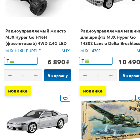
Радиоуправляемый монстр
Радиоуправляемая машин
MJX Hyper Go H16H
для дрифта MJX Hyper Go
(фиолетовый) 4WD 2.4G LED
14302 Lancia Delta Brushles
GPS 1/16 RTR
4WD 2.4G LED 1/14 RTR
MJX-H16H-PURPLE
MJX
MJX-14302
M
6 890
10 49
Т
Т
o
В корзину
В корзи
новинка
новинка