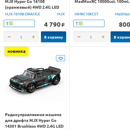
MJX Hyper Go 16108
MadMaxRC 10000cst. 100ml.
(оранжевый) 4WD 2.4G LED
1/16 RTR
MJX-16108-ORANGE
MJX
MMRC10KCST
MadMax
4 790
80
Т
Т
o
В корзину
В корзи
новинка
Радиоуправляемая машина
для дрифта MJX Hyper Go
14301 Brushless 4WD 2.4G LED