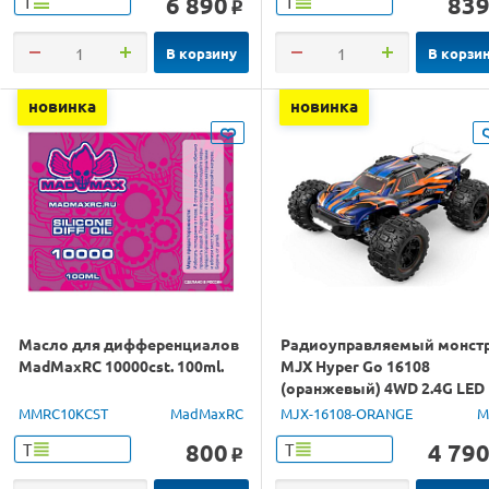
6 890
83
Т
Т
o
В корзину
В корзи
новинка
новинка
Масло для дифференциалов
Радиоуправляемый монст
MadMaxRC 10000cst. 100ml.
MJX Hyper Go 16108
(оранжевый) 4WD 2.4G LED
1/16 RTR
MMRC10KCST
MadMaxRC
MJX-16108-ORANGE
M
800
4 79
Т
Т
o