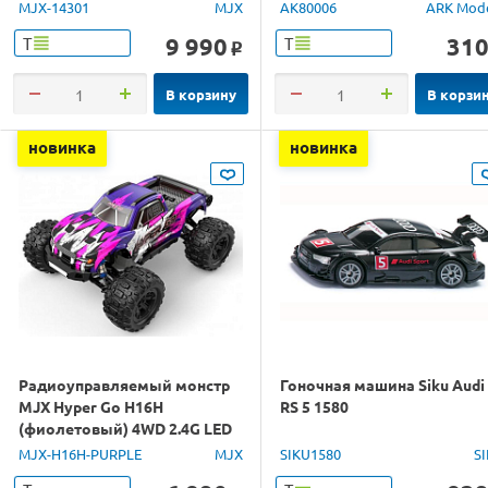
1/14 RTR
MJX-14301
MJX
AK80006
ARK Mod
9 990
31
Т
Т
o
В корзину
В корзи
новинка
новинка
Радиоуправляемый монстр
Гоночная машина Siku Audi
MJX Hyper Go H16H
RS 5 1580
(фиолетовый) 4WD 2.4G LED
GPS 1/16 RTR
MJX-H16H-PURPLE
MJX
SIKU1580
S