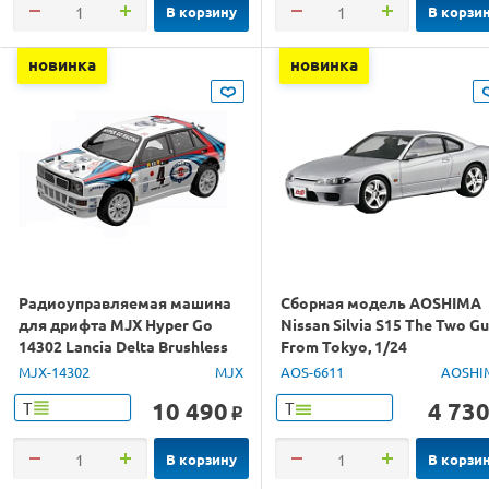
В корзину
В корзи
новинка
новинка
Радиоуправляемая машина
Сборная модель AOSHIMA
для дрифта MJX Hyper Go
Nissan Silvia S15 The Two G
14302 Lancia Delta Brushless
From Tokyo, 1/24
4WD 2.4G LED 1/14 RTR
MJX-14302
MJX
AOS-6611
AOSHI
10 490
4 73
Т
Т
o
В корзину
В корзи