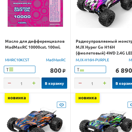
Масло для дифференциалов
Радиоуправляемый монст
MadMaxRC 10000cst. 100ml.
MJX Hyper Go H16H
(фиолетовый) 4WD 2.4G LE
GPS 1/16 RTR
MMRC10KCST
MadMaxRC
MJX-H16H-PURPLE
M
800
6 89
Т
Т
o
В корзину
В корзи
новинка
новинка