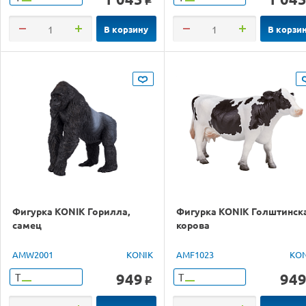
o
В корзину
В корзи
Фигурка KONIK Горилла,
Фигурка KONIK Голштинск
самец
корова
AMW2001
KONIK
AMF1023
KON
949
94
Т
Т
o