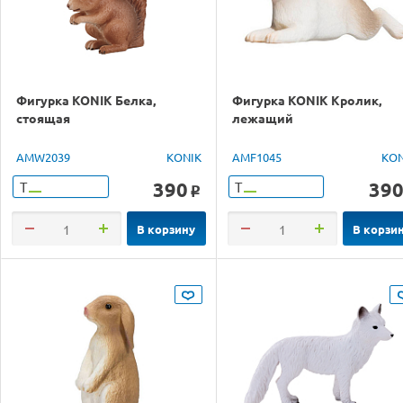
Фигурка KONIK Белка,
Фигурка KONIK Кролик,
стоящая
лежащий
AMW2039
KONIK
AMF1045
KON
390
39
Т
Т
o
В корзину
В корзи