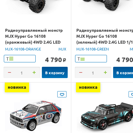
Радиоуправляемый монстр
Радиоуправляемый монст
MJX Hyper Go 16108
MJX Hyper Go 16108
(оранжевый) 4WD 2.4G LED
(зеленый) 4WD 2.4G LED 1/
1/16 RTR
RTR
MJX-16108-ORANGE
MJX
MJX-16108-GREEN
M
4 790
4 79
Т
Т
o
В корзину
В корзи
новинка
новинка