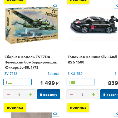
Сборная модель ZVEZDA
Гоночная машина Siku Audi
Немецкий бомбардировщик
RS 5 1580
Юнкерс Ju-88, 1/72
ZV-7282
Звезда
SIKU1580
S
1 499
83
Т
Т
o
В корзину
В корзи
новинка
новинка