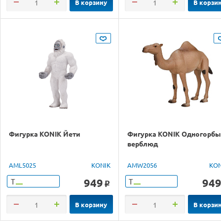
В корзину
В корзи
Фигурка KONIK Йети
Фигурка KONIK Одногорб
верблюд
AML5025
KONIK
AMW2056
KON
949
94
Т
Т
o
В корзину
В корзи