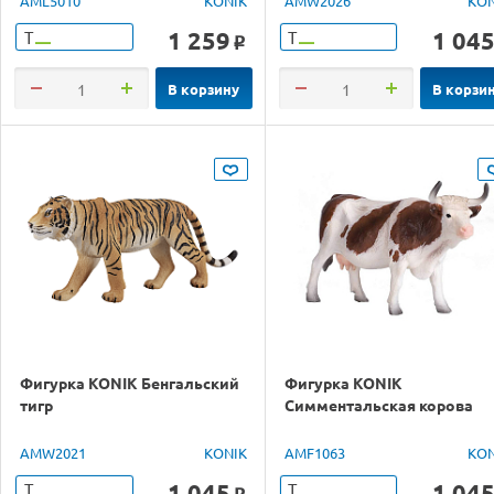
AML5010
KONIK
AMW2026
KON
1 259
1 04
Т
Т
o
В корзину
В корзи
Фигурка KONIK Бенгальский
Фигурка KONIK
тигр
Симментальская корова
AMW2021
KONIK
AMF1063
KON
1 045
1 04
Т
Т