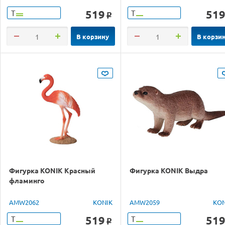
519
51
Т
Т
o
В корзину
В корзи
Фигурка KONIK Красный
Фигурка KONIK Выдра
фламинго
AMW2062
KONIK
AMW2059
KON
519
51
Т
Т
o