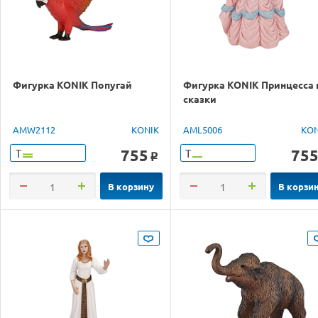
Фигурка KONIK Попугай
Фигурка KONIK Принцесса 
сказки
AMW2112
KONIK
AML5006
KON
755
75
Т
Т
o
В корзину
В корзи