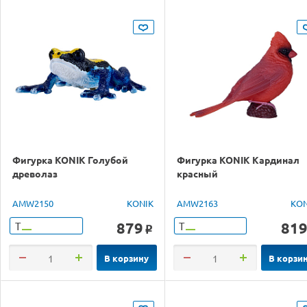
Фигурка KONIK Голубой
Фигурка KONIK Кардинал
древолаз
красный
AMW2150
KONIK
AMW2163
KON
879
81
Т
Т
o
В корзину
В корзи