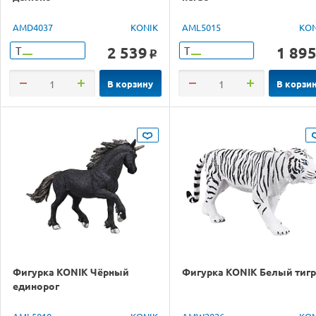
AMD4037
KONIK
AML5015
KON
2 539
1 89
Т
Т
o
В корзину
В корзи
Фигурка KONIK Чёрный
Фигурка KONIK Белый тигр
единорог