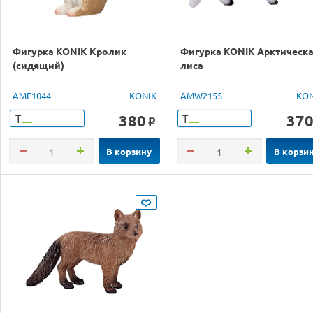
Фигурка KONIK Кролик
Фигурка KONIK Арктическ
(сидящий)
лиса
AMF1044
KONIK
AMW2155
KON
380
37
Т
Т
o
В корзину
В корзи