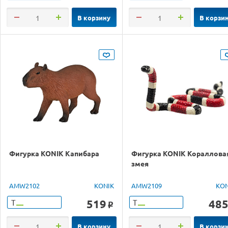
В корзину
В корзи
Фигурка KONIK Капибара
Фигурка KONIK Кораллова
змея
AMW2102
KONIK
AMW2109
KON
519
48
Т
Т
o
В корзину
В корзи