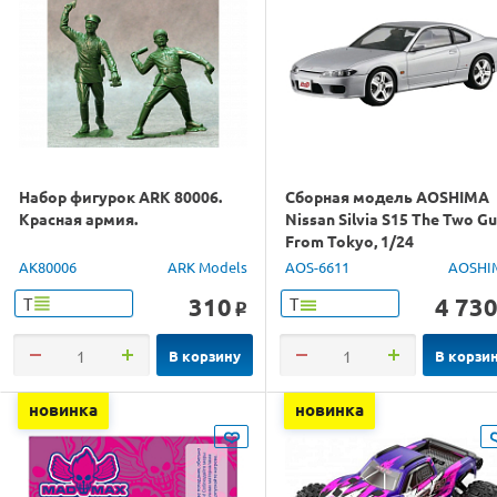
Набор фигурок ARK 80006.
Сборная модель AOSHIMA
Красная армия.
Nissan Silvia S15 The Two G
From Tokyo, 1/24
AK80006
ARK Models
AOS-6611
AOSHI
310
4 73
Т
Т
o
В корзину
В корзи
новинка
новинка