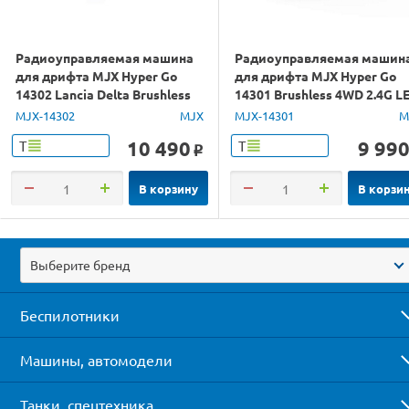
Радиоуправляемая машина
Радиоуправляемая машин
для дрифта MJX Hyper Go
для дрифта MJX Hyper Go
14302 Lancia Delta Brushless
14301 Brushless 4WD 2.4G L
4WD 2.4G LED 1/14 RTR
1/14 RTR
MJX-14302
MJX
MJX-14301
M
10 490
9 99
Т
Т
o
В корзину
В корзи
Выберите бренд
Беспилотники
Машины, автомодели
Танки, спецтехника