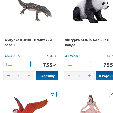
Фигурка KONIK Гигантский
Фигурка KONIK Большая
варан
панда
AMW2018
KONIK
AMW2075
KON
755
75
Т
Т
o
В корзину
В корзи