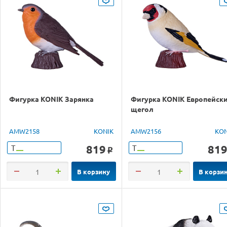
Фигурка KONIK Зарянка
Фигурка KONIK Европейск
щегол
AMW2158
KONIK
AMW2156
KON
819
81
Т
Т
o
В корзину
В корзи