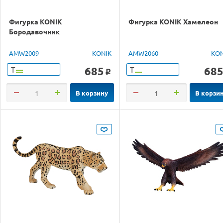
Фигурка KONIK
Фигурка KONIK Хамелеон
Бородавочник
AMW2009
KONIK
AMW2060
KON
685
68
Т
Т
o
В корзину
В корзи