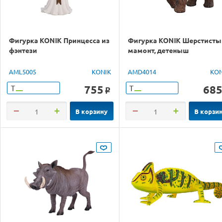
Фигурка KONIK Принцесса из
Фигурка KONIK Шерстисты
фэнтези
мамонт, детеныш
AML5005
KONIK
AMD4014
KON
755
68
Т
Т
o
В корзину
В корзи