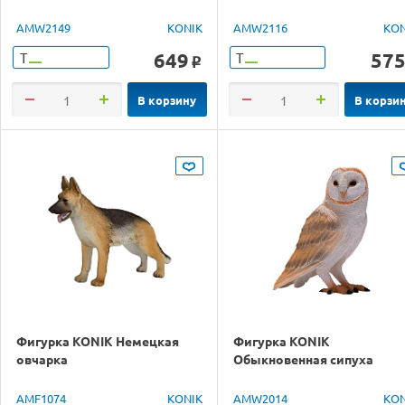
AMW2149
KONIK
AMW2116
KON
649
57
Т
Т
o
В корзину
В корзи
Фигурка KONIK Немецкая
Фигурка KONIK
овчарка
Обыкновенная сипуха
AMF1074
KONIK
AMW2014
KON