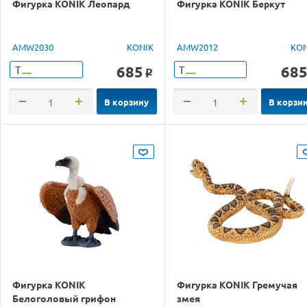
Фигурка KONIK Леопард
Фигурка KONIK Беркут
AMW2030
KONIK
AMW2012
KON
685
68
Т
Т
o
В корзину
В корзи
Фигурка KONIK
Фигурка KONIK Гремучая
Белоголовый грифон
змея