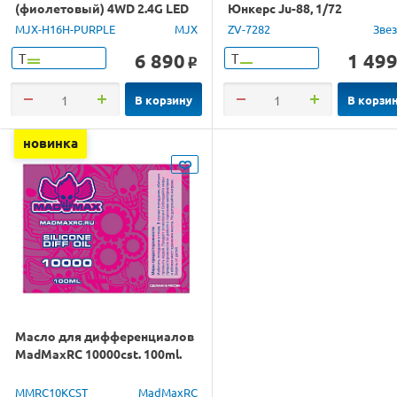
(фиолетовый) 4WD 2.4G LED
Юнкерс Ju-88, 1/72
GPS 1/16 RTR
MJX-H16H-PURPLE
MJX
ZV-7282
Зве
6 890
1 49
Т
Т
o
В корзину
В корзи
новинка
Масло для дифференциалов
MadMaxRC 10000cst. 100ml.
MMRC10KCST
MadMaxRC