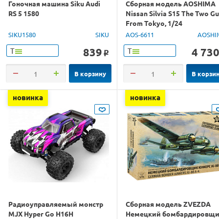
Гоночная машина Siku Audi
Сборная модель AOSHIMA
RS 5 1580
Nissan Silvia S15 The Two G
From Tokyo, 1/24
SIKU1580
SIKU
AOS-6611
AOSHI
839
4 73
Т
Т
o
В корзину
В корзи
новинка
новинка
Радиоуправляемый монстр
Сборная модель ZVEZDA
MJX Hyper Go H16H
Немецкий бомбардировщ