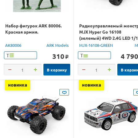
Набор фигурок ARK 80006.
Радиоуправляемый монст
Красная армия.
MJX Hyper Go 16108
(зеленый) 4WD 2.4G LED 1/
RTR
AK80006
ARK Models
MJX-16108-GREEN
M
310
4 79
Т
Т
o
В корзину
В корзи
новинка
новинка