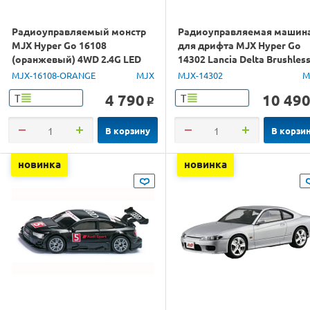
Радиоуправляемый монстр
Радиоуправляемая машин
MJX Hyper Go 16108
для дрифта MJX Hyper Go
(оранжевый) 4WD 2.4G LED
14302 Lancia Delta Brushles
1/16 RTR
4WD 2.4G LED 1/14 RTR
MJX-16108-ORANGE
MJX
MJX-14302
M
4 790
10 49
Т
Т
o
В корзину
В корзи
новинка
новинка