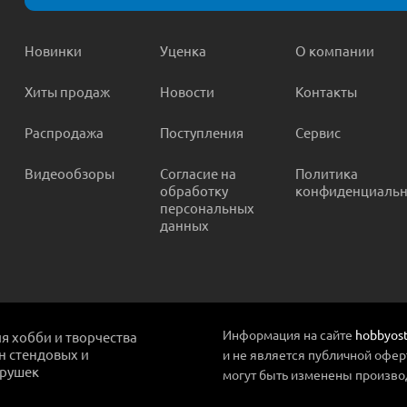
Новинки
Уценка
О компании
Хиты продаж
Новости
Контакты
Распродажа
Поступления
Сервис
Видеообзоры
Согласие на
Политика
обработку
конфиденциальн
персональных
данных
Информация на сайте
hobbyost
ля хобби и творчества
ин стендовых и
и не является публичной офер
грушек
могут быть изменены произво