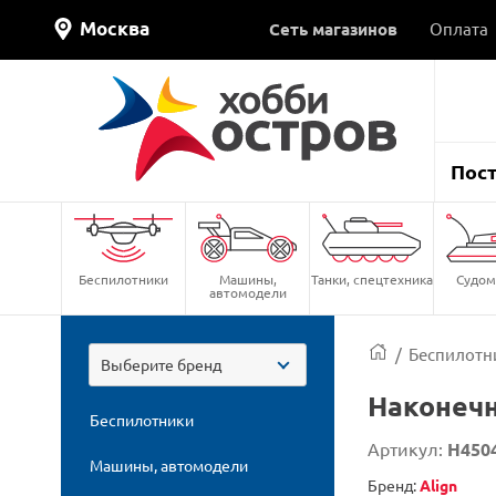
Москва
Сеть магазинов
Оплата
Пос
Беспилотники
Машины,
Танки, спецтехника
Судом
автомодели
/
Беспилотн
Выберите бренд
Наконечн
Беспилотники
Артикул:
H450
Машины, автомодели
Бренд:
Align