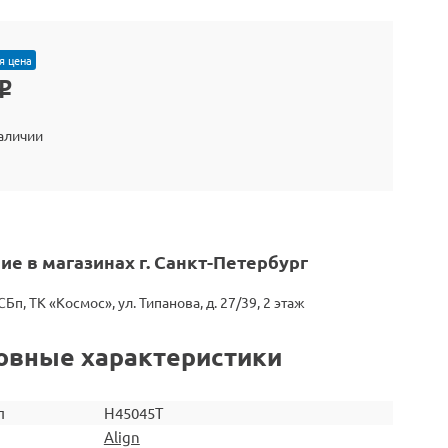
я цена
o
наличии
ие в магазинах г. Санкт-Петербург
СБп, ТК «Космос», ул. Типанова, д. 27/39, 2 этаж
овные характеристики
л
H45045T
Align