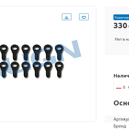
Рознична
330
Нет в 
Налич
0
Осн
Артику
Бренд