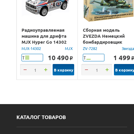
Радиоуправляемая
Сборная модель
машина для дрифта
ZVEZDA Немецкий
MJX Hyper Go 14302
бомбардировщик
Lancia Delta Brushless
Юнкерс Ju-88, 1/72
MJX-14302
MJX
ZV-7282
Звезд
4WD 2.4G LED 1/14
10 490
1 499
Т
Т
o
RTR
В корзину
В корзин
КАТАЛОГ ТОВАРОВ