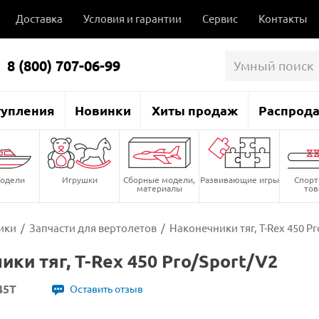
Доставка
Условия и гарантии
Сервис
Контакты
8 (800) 707-06-99
тупления
Новинки
Хиты продаж
Распрод
одели
Игрушки
Сборные модели,
Развивающие игры
Спор
материалы
то
ики
/
Запчасти для вертолетов
/
Наконечники тяг, T-Rex 450 P
ики тяг, T-Rex 450 Pro/Sport/V2
45T
Оставить отзыв