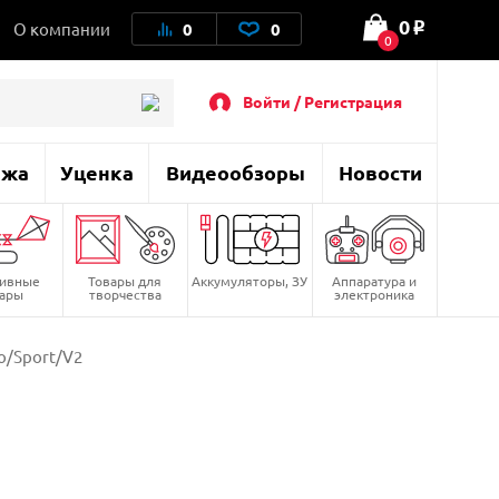
0
О компании
0
0
o
0
Войти / Регистрация
ажа
Уценка
Видеообзоры
Новости
тивные
Товары для
Аккумуляторы, ЗУ
Аппаратура и
вары
творчества
электроника
ro/Sport/V2