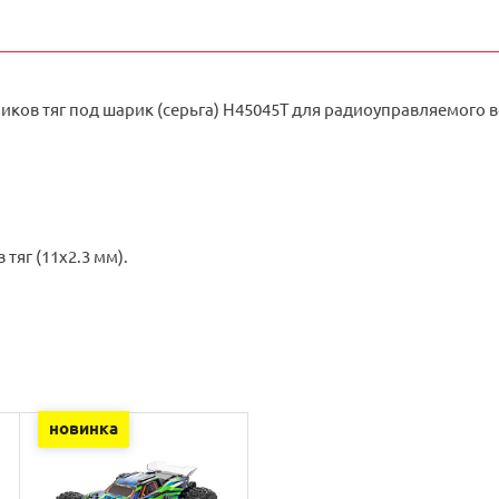
ков тяг под шарик (cерьга) H45045T для радиоуправляемого вер
тяг (11x2.3 мм).
новинка