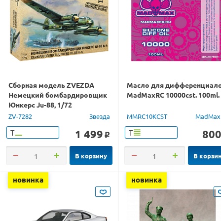
Сборная модель ZVEZDA
Масло для дифференциал
Немецкий бомбардировщик
MadMaxRC 10000cst. 100ml.
Юнкерс Ju-88, 1/72
ZV-7282
Звезда
MMRC10KCST
MadMax
1 499
80
Т
Т
o
В корзину
В корзи
новинка
новинка