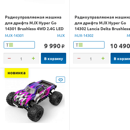
Радиоуправляемая машина
Радиоуправляемая машин
для дрифта MJX Hyper Go
для дрифта MJX Hyper Go
14301 Brushless 4WD 2.4G LED
14302 Lancia Delta Brushles
1/14 RTR
4WD 2.4G LED 1/14 RTR
MJX-14301
MJX
MJX-14302
M
9 990
10 49
Т
Т
o
В корзину
В корзи
новинка