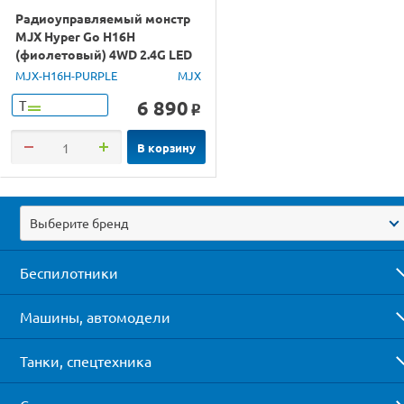
Радиоуправляемый монстр
MJX Hyper Go H16H
(фиолетовый) 4WD 2.4G LED
GPS 1/16 RTR
MJX-H16H-PURPLE
MJX
6 890
Т
o
В корзину
Выберите бренд
Беспилотники
Машины, автомодели
Танки, спецтехника