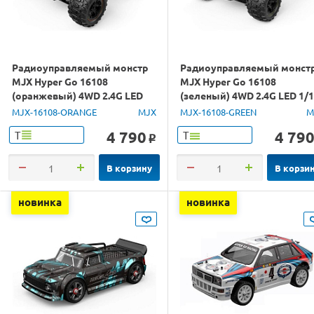
Радиоуправляемый монстр
Радиоуправляемый монст
MJX Hyper Go 16108
MJX Hyper Go 16108
(оранжевый) 4WD 2.4G LED
(зеленый) 4WD 2.4G LED 1/
1/16 RTR
RTR
MJX-16108-ORANGE
MJX
MJX-16108-GREEN
M
4 790
4 79
Т
Т
o
В корзину
В корзи
новинка
новинка