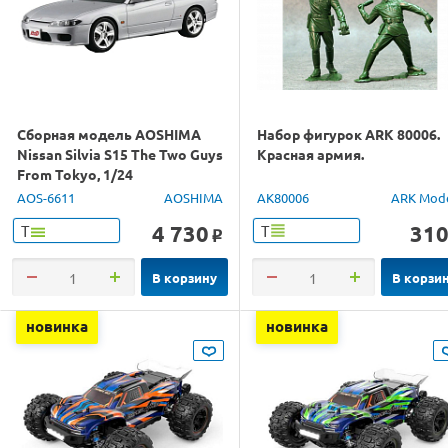
Сборная модель AOSHIMA
Набор фигурок ARK 80006.
Nissan Silvia S15 The Two Guys
Красная армия.
From Tokyo, 1/24
AOS-6611
AOSHIMA
AK80006
ARK Mod
4 730
31
Т
Т
o
В корзину
В корзи
новинка
новинка