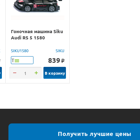
Гоночная машина Siku
Audi RS 5 1580
X
SIKU1580
SIKU
839
Т
o
o
у
В корзину
Получить лучшие цены