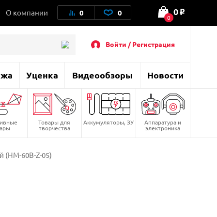
0
О компании
0
0
o
0
Войти / Регистрация
ажа
Уценка
Видеообзоры
Новости
тивные
Товары для
Аккумуляторы, ЗУ
Аппаратура и
вары
творчества
электроника
 (HM-60B-Z-05)