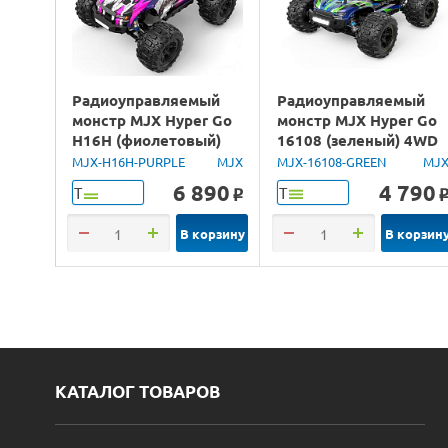
Радиоуправляемый
Радиоуправляемый
монстр MJX Hyper Go
монстр MJX Hyper Go
H16H (фиолетовый)
16108 (зеленый) 4WD
4WD 2.4G LED GPS
2.4G LED 1/16 RTR
MJX-H16H-PURPLE
MJX
MJX-16108-GREEN
MJ
1/16 RTR
6 890
4 790
Т
Т
o
В корзину
В корзин
КАТАЛОГ ТОВАРОВ