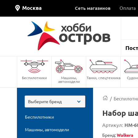
Москва
Сеть магазинов
Оплата
Пос
Беспилотники
Машины,
Танки, спецтехника
Судом
автомодели
/
Беспилотн
Выберите бренд
Набор ша
Беспилотники
Артикул:
HM-6
Машины, автомодели
Бренд:
Walkera