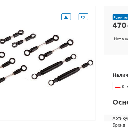
Рознична
470
Нет в 
Налич
0
Осн
Артику
Бренд