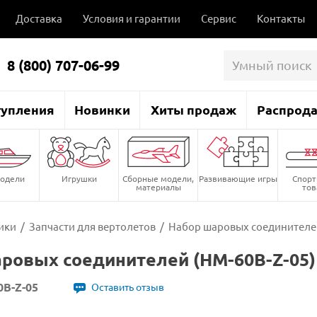
Доставка
Условия и гарантии
Сервис
Контакты
8 (800) 707-06-99
тупления
Новинки
Хиты продаж
Распрод
одели
Игрушки
Сборные модели,
Развивающие игры
Спор
материалы
то
ики
/
Запчасти для вертолетов
/
Набор шаровых соединителей
ровых соединителей (HM-60B-Z-05)
0B-Z-05
Оставить отзыв