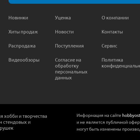
Новинки
Уценка
О компании
Хиты продаж
Новости
Контакты
Распродажа
Поступления
Сервис
Видеообзоры
Согласие на
Политика
обработку
конфиденциальн
персональных
данных
Информация на сайте
hobbyost
ля хобби и творчества
ин стендовых и
и не является публичной офер
грушек
могут быть изменены произво