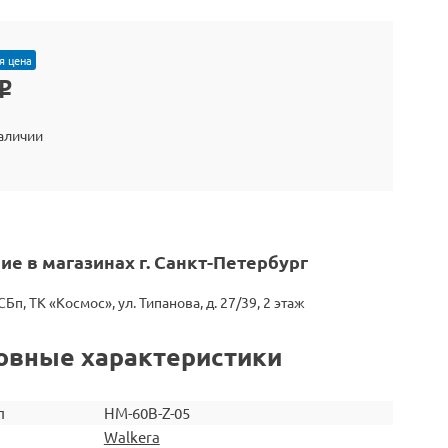
я цена
o
наличии
ие в магазинах г. Санкт-Петербург
СБп, ТК «Космос», ул. Типанова, д. 27/39, 2 этаж
овные характеристики
л
HM-60B-Z-05
Walkera