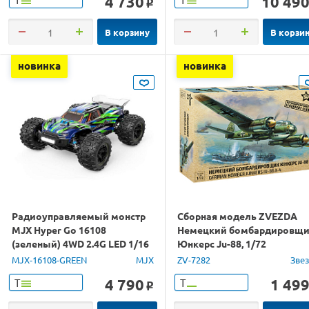
4 730
10 49
o
В корзину
В корзи
новинка
новинка
Радиоуправляемый монстр
Сборная модель ZVEZDA
MJX Hyper Go 16108
Немецкий бомбардировщ
(зеленый) 4WD 2.4G LED 1/16
Юнкерс Ju-88, 1/72
RTR
MJX-16108-GREEN
MJX
ZV-7282
Зве
4 790
1 49
Т
Т
o