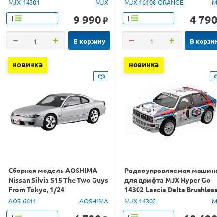
1/14 RTR
1/16 RTR
MJX-14301
MJX
MJX-16108-ORANGE
M
9 990
4 79
Т
Т
o
В корзину
В корзи
новинка
новинка
Сборная модель AOSHIMA
Радиоуправляемая машин
Nissan Silvia S15 The Two Guys
для дрифта MJX Hyper Go
From Tokyo, 1/24
14302 Lancia Delta Brushles
4WD 2.4G LED 1/14 RTR
AOS-6611
AOSHIMA
MJX-14302
M
Т
Т