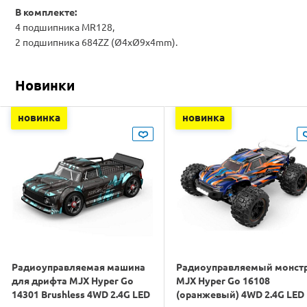
В комплекте:
4 подшипника MR128,
2 подшипника 684ZZ (Ø4xØ9x4mm).
Новинки
новинка
новинка
Радиоуправляемая машина
Радиоуправляемый монст
для дрифта MJX Hyper Go
MJX Hyper Go 16108
14301 Brushless 4WD 2.4G LED
(оранжевый) 4WD 2.4G LED