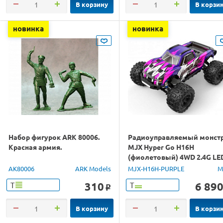
В корзину
В корзи
новинка
новинка
Набор фигурок ARK 80006.
Радиоуправляемый монст
Красная армия.
MJX Hyper Go H16H
(фиолетовый) 4WD 2.4G LE
GPS 1/16 RTR
AK80006
ARK Models
MJX-H16H-PURPLE
M
310
6 89
Т
Т
o
В корзину
В корзи