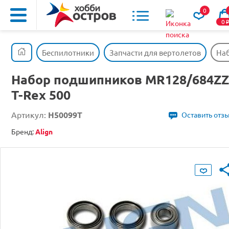
0
0
Беспилотники
Запчасти для вертолетов
Наб
Набор подшипников MR128/684ZZ
T-Rex 500
Артикул:
H50099T
Оставить отз
Бренд:
Align