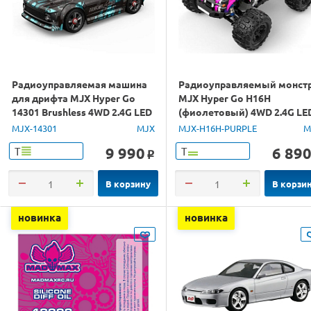
Радиоуправляемая машина
Радиоуправляемый монст
для дрифта MJX Hyper Go
MJX Hyper Go H16H
14301 Brushless 4WD 2.4G LED
(фиолетовый) 4WD 2.4G LE
1/14 RTR
GPS 1/16 RTR
MJX-14301
MJX
MJX-H16H-PURPLE
M
9 990
6 89
Т
Т
o
В корзину
В корзи
новинка
новинка