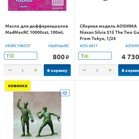
Масло для дифференциалов
Сборная модель AOSHIMA
MadMaxRC 10000cst. 100ml.
Nissan Silvia S15 The Two G
From Tokyo, 1/24
MMRC10KCST
MadMaxRC
AOS-6611
AOSHI
800
4 73
Т
Т
o
В корзину
В корзи
новинка