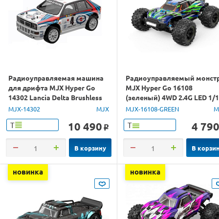
Радиоуправляемая машина
Радиоуправляемый монст
для дрифта MJX Hyper Go
MJX Hyper Go 16108
14302 Lancia Delta Brushless
(зеленый) 4WD 2.4G LED 1/
4WD 2.4G LED 1/14 RTR
RTR
MJX-14302
MJX
MJX-16108-GREEN
M
10 490
4 79
Т
Т
o
В корзину
В корзи
новинка
новинка