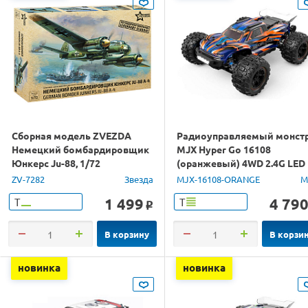
Сборная модель ZVEZDA
Радиоуправляемый монст
Немецкий бомбардировщик
MJX Hyper Go 16108
Юнкерс Ju-88, 1/72
(оранжевый) 4WD 2.4G LED
1/16 RTR
ZV-7282
Звезда
MJX-16108-ORANGE
M
1 499
4 79
Т
Т
o
В корзину
В корзи
новинка
новинка