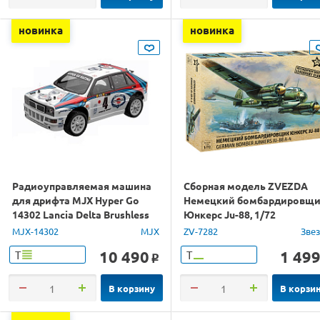
новинка
новинка
Радиоуправляемая машина
Сборная модель ZVEZDA
для дрифта MJX Hyper Go
Немецкий бомбардировщ
14302 Lancia Delta Brushless
Юнкерс Ju-88, 1/72
4WD 2.4G LED 1/14 RTR
MJX-14302
MJX
ZV-7282
Зве
10 490
1 49
Т
Т
o
В корзину
В корзи