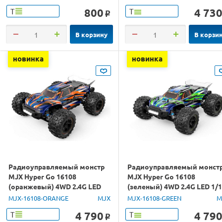
800
4 73
Т
Т
o
В корзину
В корзи
новинка
новинка
Радиоуправляемый монстр
Радиоуправляемый монст
MJX Hyper Go 16108
MJX Hyper Go 16108
(оранжевый) 4WD 2.4G LED
(зеленый) 4WD 2.4G LED 1/
1/16 RTR
RTR
MJX-16108-ORANGE
MJX
MJX-16108-GREEN
M
4 790
4 79
Т
Т
o