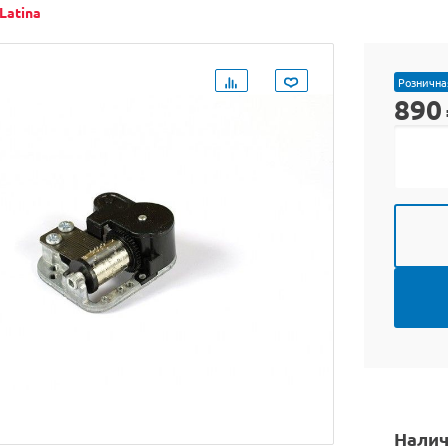
Latina
Рознична
890
Налич