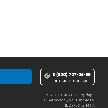
8 (800) 707-06-99
интернет-магазин
196211
,
Санкт-Петербург
,
ТК «Космос», ул. Типанова,
д. 27/39, 2 этаж