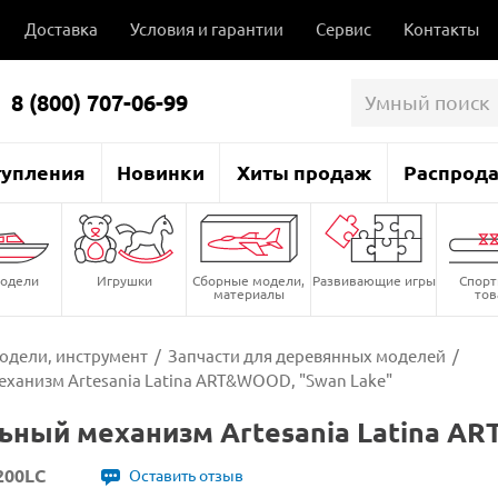
Доставка
Условия и гарантии
Сервис
Контакты
8 (800) 707-06-99
тупления
Новинки
Хиты продаж
Распрод
одели
Игрушки
Сборные модели,
Развивающие игры
Спор
материалы
то
одели, инструмент
/
Запчасти для деревянных моделей
/
ханизм Artesania Latina ART&WOOD, "Swan Lake"
ный механизм Artesania Latina AR
200LC
Оставить отзыв