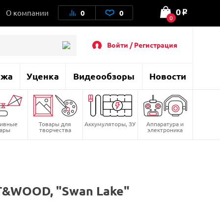
0
О компании
0
0
o
0
Войти / Регистрация
ажа
Уценка
Видеообзоры
Новости
тивные
Товары для
Аккумуляторы, ЗУ
Аппаратура и
вары
творчества
электроника
T&WOOD, "Swan Lake"