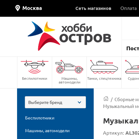
Москва
Сеть магазинов
Оплата
Пос
Беспилотники
Машины,
Танки, спецтехника
Судом
автомодели
/
Сборные м
Выберите бренд
Музыкальный ме
Беспилотники
Музыкаль
Машины, автомодели
Артикул:
AL30