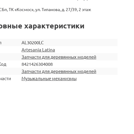
СБп, ТК «Космос», ул. Типанова, д. 27/39, 2 этаж
овные характеристики
л
AL30200LC
Artesania Latina
Запчасти для деревянных моделей
Код
8421426304008
Запчасти для деревянных моделей
части
Музыкальные механизмы