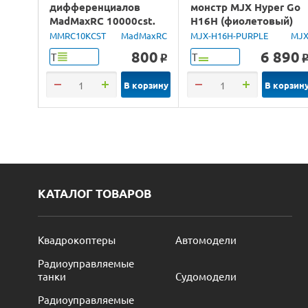
дифференциалов
монстр MJX Hyper Go
MadMaxRC 10000cst.
H16H (фиолетовый)
100ml.
4WD 2.4G LED GPS
MMRC10KCST
MadMaxRC
MJX-H16H-PURPLE
MJ
1/16 RTR
800
6 890
Т
Т
o
В корзину
В корзин
КАТАЛОГ ТОВАРОВ
Квадрокоптеры
Автомодели
Радиоуправляемые
танки
Судомодели
Радиоуправляемые