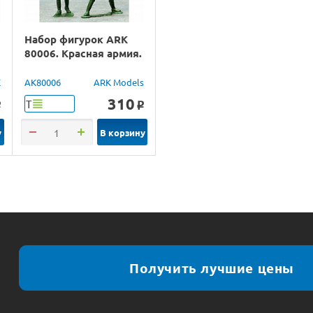
Набор фигурок ARK
80006. Красная армия.
X
AK80006
ARK Models
310
Т
o
o
у
В корзину
Получить лучшие цены