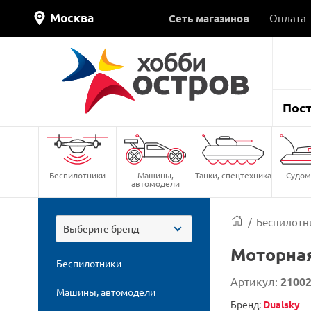
Москва
Сеть магазинов
Оплата
Пос
Беспилотники
Машины,
Танки, спецтехника
Судом
автомодели
/
Беспилотн
Выберите бренд
Моторная
Беспилотники
Артикул:
2100
Машины, автомодели
Бренд:
Dualsky