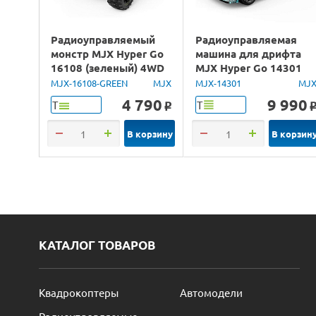
Радиоуправляемый
Радиоуправляемая
монстр MJX Hyper Go
машина для дрифта
16108 (зеленый) 4WD
MJX Hyper Go 14301
2.4G LED 1/16 RTR
Brushless 4WD 2.4G
MJX-16108-GREEN
MJX
MJX-14301
MJ
LED 1/14 RTR
4 790
9 990
Т
Т
o
В корзину
В корзин
КАТАЛОГ ТОВАРОВ
Квадрокоптеры
Автомодели