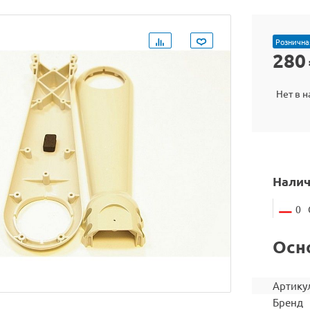
Рознична
280
Нет в 
Налич
0
Осн
Артику
Бренд