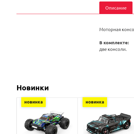
Описание
Моторная консол
В комплекте:
две консоли.
Новинки
новинка
новинка