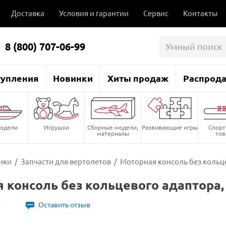
Доставка
Условия и гарантии
Сервис
Контакты
8 (800) 707-06-99
тупления
Новинки
Хиты продаж
Распрод
одели
Игрушки
Сборные модели,
Развивающие игры
Спор
материалы
то
ики
/
Запчасти для вертолетов
/
Моторная консоль без кольце
 консоль без кольцевого адаптора, 
2
Оставить отзыв