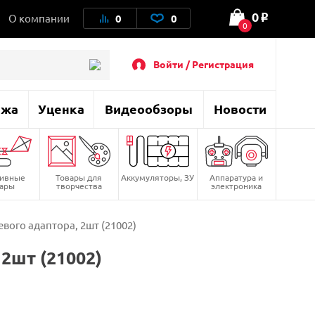
0
О компании
0
0
o
0
Войти / Регистрация
ажа
Уценка
Видеообзоры
Новости
тивные
Товары для
Аккумуляторы, ЗУ
Аппаратура и
вары
творчества
электроника
вого адаптора, 2шт (21002)
2шт (21002)