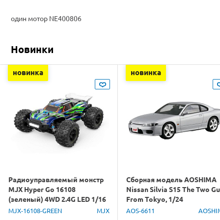
один мотор NE400806
Новинки
новинка
новинка
Радиоуправляемый монстр
Сборная модель AOSHIMA
MJX Hyper Go 16108
Nissan Silvia S15 The Two G
(зеленый) 4WD 2.4G LED 1/16
From Tokyo, 1/24
RTR
MJX-16108-GREEN
MJX
AOS-6611
AOSHI