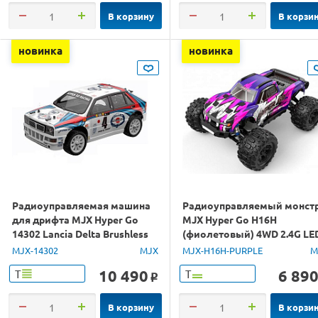
В корзину
В корзи
новинка
новинка
Радиоуправляемая машина
Радиоуправляемый монст
для дрифта MJX Hyper Go
MJX Hyper Go H16H
14302 Lancia Delta Brushless
(фиолетовый) 4WD 2.4G LE
4WD 2.4G LED 1/14 RTR
GPS 1/16 RTR
MJX-14302
MJX
MJX-H16H-PURPLE
M
10 490
6 89
Т
Т
o
В корзину
В корзи