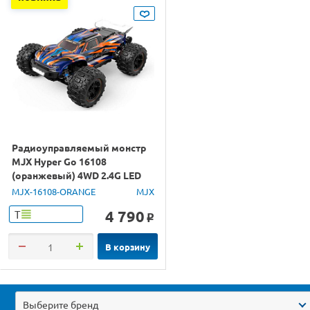
Радиоуправляемый монстр
MJX Hyper Go 16108
(оранжевый) 4WD 2.4G LED
1/16 RTR
MJX-16108-ORANGE
MJX
4 790
Т
o
В корзину
Выберите бренд