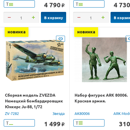
4 790
4 73
Т
Т
o
В корзину
В корзи
новинка
новинка
Сборная модель ZVEZDA
Набор фигурок ARK 80006.
Немецкий бомбардировщик
Красная армия.
Юнкерс Ju-88, 1/72
ZV-7282
Звезда
AK80006
ARK Mod
1 499
31
Т
Т
o