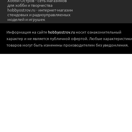
Хобби Остров - сеть магазинов
для хобби и творчества
hobbyostrov.ru - интернет-магазин
стендовых и радиоуправляемых
моделей и игрушек
Информация на сайте
hobbyostrov.ru
носит ознакомительный
характер и не является публичной офертой. Любые характеристик
товаров могут быть изменены производителем без уведомления.