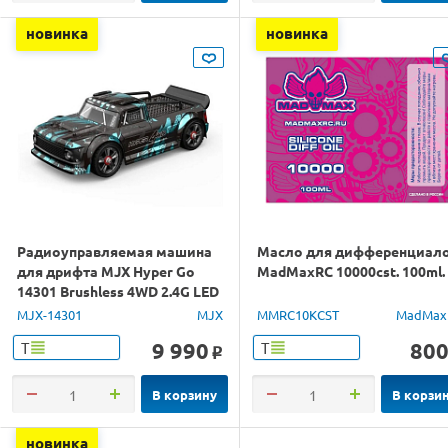
новинка
новинка
Радиоуправляемая машина
Масло для дифференциал
для дрифта MJX Hyper Go
MadMaxRC 10000cst. 100ml.
14301 Brushless 4WD 2.4G LED
1/14 RTR
MJX-14301
MJX
MMRC10KCST
MadMax
9 990
80
Т
Т
o
В корзину
В корзи
новинка