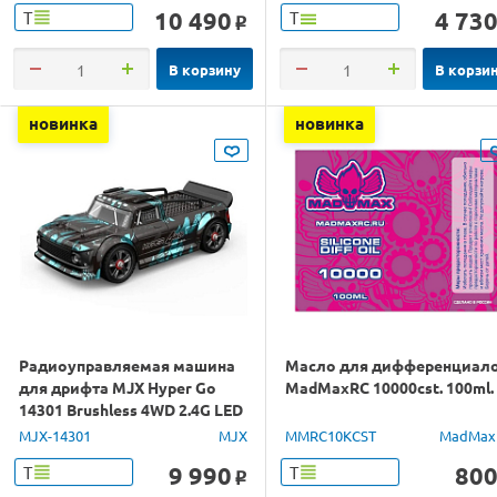
10 490
4 73
Т
Т
o
В корзину
В корзи
новинка
новинка
Радиоуправляемая машина
Масло для дифференциал
для дрифта MJX Hyper Go
MadMaxRC 10000cst. 100ml.
14301 Brushless 4WD 2.4G LED
1/14 RTR
MJX-14301
MJX
MMRC10KCST
MadMax
9 990
80
Т
Т
o