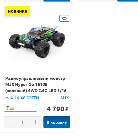
новинка
Радиоуправляемый монстр
MJX Hyper Go 16108
(зеленый) 4WD 2.4G LED 1/16
RTR
MJX-16108-GREEN
MJX
4 790
Т
o
В корзину