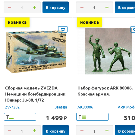
В корзину
В корзи
новинка
новинка
Сборная модель ZVEZDA
Набор фигурок ARK 80006.
Немецкий бомбардировщик
Красная армия.
Юнкерс Ju-88, 1/72
ZV-7282
Звезда
AK80006
ARK Mod
1 499
31
Т
Т
o
В корзину
В корзи