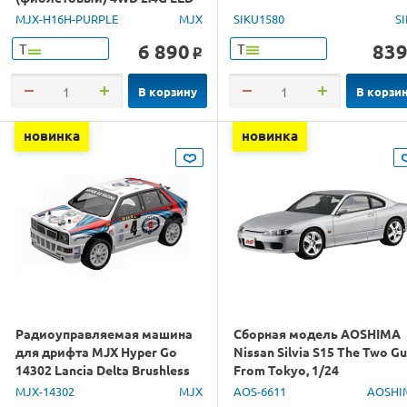
GPS 1/16 RTR
MJX-H16H-PURPLE
MJX
SIKU1580
S
6 890
83
Т
Т
o
В корзину
В корзи
новинка
новинка
Радиоуправляемая машина
Сборная модель AOSHIMA
для дрифта MJX Hyper Go
Nissan Silvia S15 The Two G
14302 Lancia Delta Brushless
From Tokyo, 1/24
4WD 2.4G LED 1/14 RTR
MJX-14302
MJX
AOS-6611
AOSHI