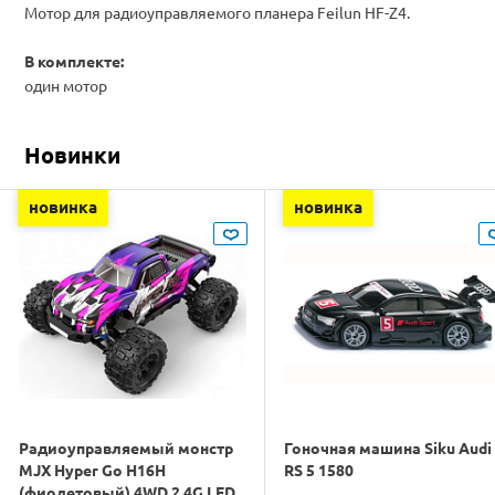
Мотор для радиоуправляемого планера Feilun HF-Z4.
В комплекте:
один мотор
Новинки
новинка
новинка
Радиоуправляемый монстр
Гоночная машина Siku Audi
MJX Hyper Go H16H
RS 5 1580
(фиолетовый) 4WD 2.4G LED