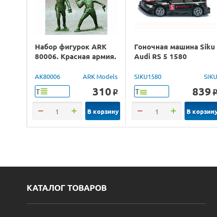
Набор фигурок ARK
Гоночная машина Siku
80006. Красная армия.
Audi RS 5 1580
AK80006
ARK Models
SIKU1580
SIK
310
839
Т
Т
o
В корзину
В корзин
КАТАЛОГ ТОВАРОВ