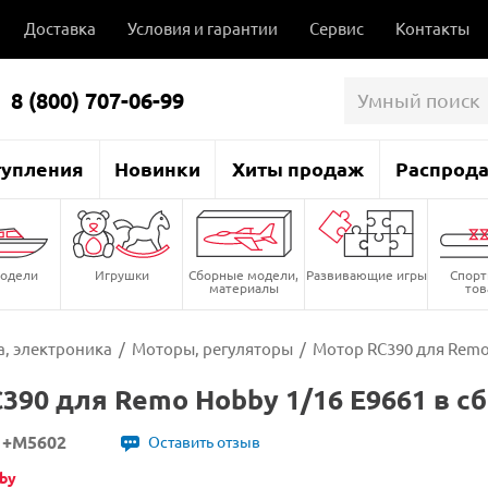
Доставка
Условия и гарантии
Сервис
Контакты
8 (800) 707-06-99
тупления
Новинки
Хиты продаж
Распрод
одели
Игрушки
Сборные модели,
Развивающие игры
Спор
материалы
то
, электроника
/
Моторы, регуляторы
/
Мотор RC390 для Remo
390 для Remo Hobby 1/16 E9661 в с
1+M5602
Оставить отзыв
by