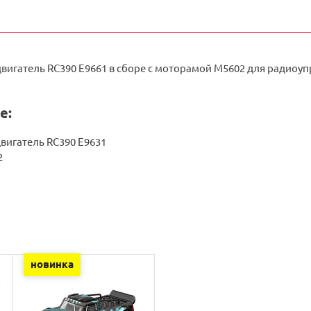
вигатель RC390 E9661 в сборе с моторамой M5602 для радиоу
е:
вигатель RC390 E9631
2
новинка