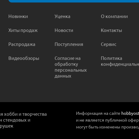
Новинки
Уценка
О компании
Хиты продаж
Новости
Контакты
Распродажа
Поступления
Сервис
Видеообзоры
Согласие на
Политика
обработку
конфиденциальн
персональных
данных
Информация на сайте
hobbyost
ля хобби и творчества
ин стендовых и
и не является публичной офер
грушек
могут быть изменены произво