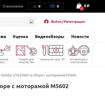
0
О компании
0
0
o
0
Войти / Регистрация
ажа
Уценка
Видеообзоры
Новости
тивные
Товары для
Аккумуляторы, ЗУ
Аппаратура и
вары
творчества
электроника
 Hobby 1/16 E9661 в сборе с моторамой M5602
боре с моторамой M5602