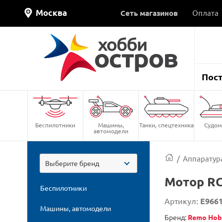
Москва
Сеть магазинов
Оплата
Пос
Беспилотники
Машины,
Танки, спецтехника
Судом
автомодели
/
Аппаратура
Выберите бренд
Мотор RC
Беспилотники
Артикул:
E966
Машины, автомодели
Бренд:
Remo Hob