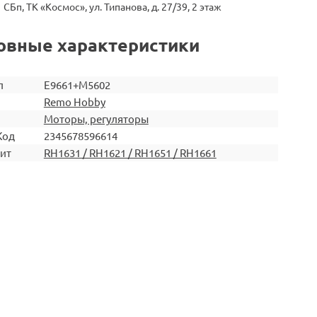
СБп, ТК «Космос», ул. Типанова, д. 27/39, 2 этаж
овные характеристики
л
E9661+M5602
Remo Hobby
Моторы, регуляторы
Код
2345678596614
ит
RH1631 / RH1621 / RH1651 / RH1661