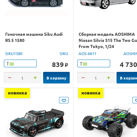
Гоночная машина Siku Audi
Сборная модель AOSHIMA
RS 5 1580
Nissan Silvia S15 The Two G
From Tokyo, 1/24
SIKU1580
SIKU
AOS-6611
AOSHI
839
4 73
Т
Т
o
В корзину
В корзи
новинка
новинка