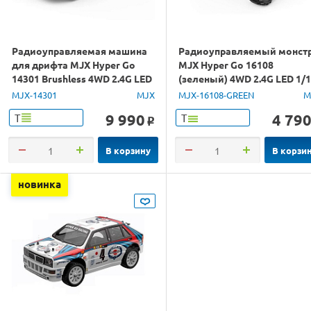
Радиоуправляемая машина
Радиоуправляемый монст
для дрифта MJX Hyper Go
MJX Hyper Go 16108
14301 Brushless 4WD 2.4G LED
(зеленый) 4WD 2.4G LED 1/
1/14 RTR
RTR
MJX-14301
MJX
MJX-16108-GREEN
M
9 990
4 79
Т
Т
o
В корзину
В корзи
новинка