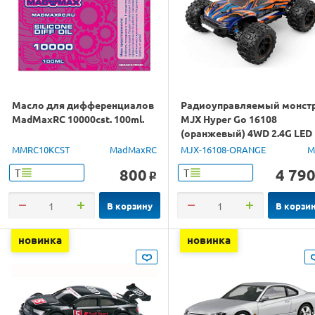
Масло для дифференциалов
Радиоуправляемый монст
MadMaxRC 10000cst. 100ml.
MJX Hyper Go 16108
(оранжевый) 4WD 2.4G LED
1/16 RTR
MMRC10KCST
MadMaxRC
MJX-16108-ORANGE
M
800
4 79
Т
Т
o
В корзину
В корзи
новинка
новинка