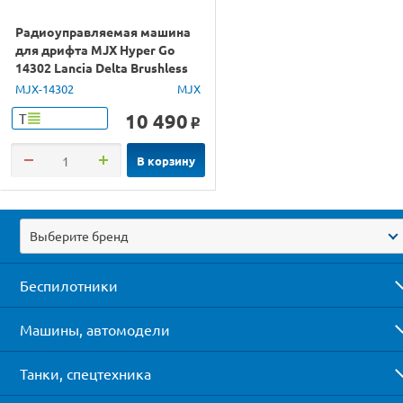
Радиоуправляемая машина
для дрифта MJX Hyper Go
14302 Lancia Delta Brushless
4WD 2.4G LED 1/14 RTR
MJX-14302
MJX
10 490
Т
o
В корзину
Выберите бренд
Беспилотники
Машины, автомодели
Танки, спецтехника