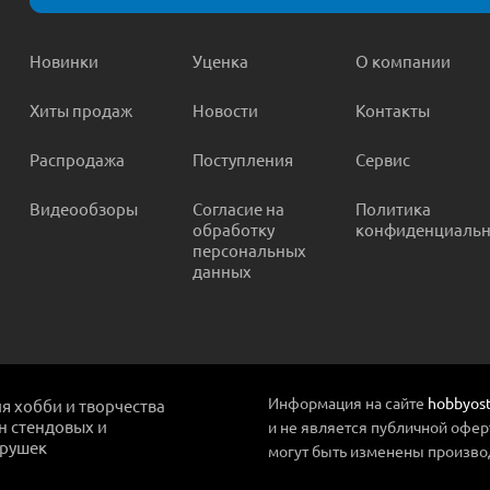
Новинки
Уценка
О компании
Хиты продаж
Новости
Контакты
Распродажа
Поступления
Сервис
Видеообзоры
Согласие на
Политика
обработку
конфиденциальн
персональных
данных
Информация на сайте
hobbyost
ля хобби и творчества
ин стендовых и
и не является публичной офер
грушек
могут быть изменены произво