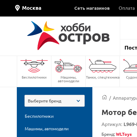
Москва
Сеть магазинов
Оплата
Пос
Беспилотники
Машины,
Танки, спецтехника
Судом
автомодели
/
Аппаратура
Выберите бренд
Мотор бе
Беспилотники
Артикул:
L969-
Машины, автомодели
Бренд:
WLToys