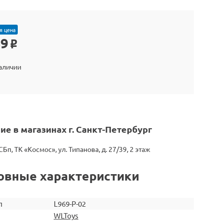
я цена
49
o
наличии
ие в магазинах г. Санкт-Петербург
СБп, ТК «Космос», ул. Типанова, д. 27/39, 2 этаж
овные характеристики
л
L969-P-02
WLToys