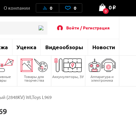
0
О компании
0
0
o
0
Войти / Регистрация
ажа
Уценка
Видеообзоры
Новости
тивные
Товары для
Аккумуляторы, ЗУ
Аппаратура и
вары
творчества
электроника
й (2848KV) WLToys L969
69