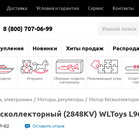
Доставка
Условия и гарантии
Сервис
Контакты
8 (800) 707-06-99
тупления
Новинки
Хиты продаж
Распрод
одели
Игрушки
Сборные модели,
Развивающие игры
Спор
материалы
то
, электроника
/
Моторы, регуляторы
/
Мотор бесколлекторны
сколлекторный (2848KV) WLToys L9
P-02
Оставить отзыв