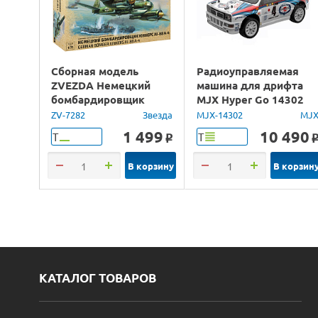
Сборная модель
Радиоуправляемая
ZVEZDA Немецкий
машина для дрифта
бомбардировщик
MJX Hyper Go 14302
Юнкерс Ju-88, 1/72
Lancia Delta Brushless
ZV-7282
Звезда
MJX-14302
MJ
4WD 2.4G LED 1/14
1 499
10 490
Т
Т
o
RTR
В корзину
В корзин
КАТАЛОГ ТОВАРОВ