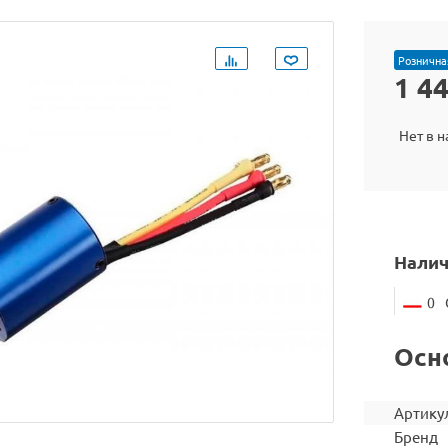
Рознична
1 4
Нет в 
Налич
0
Осн
Артику
Бренд