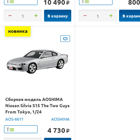
10 490
80
Т
Т
o
В корзину
В корзи
новинка
Сборная модель AOSHIMA
Nissan Silvia S15 The Two Guys
From Tokyo, 1/24
AOS-6611
AOSHIMA
4 730
Т
o