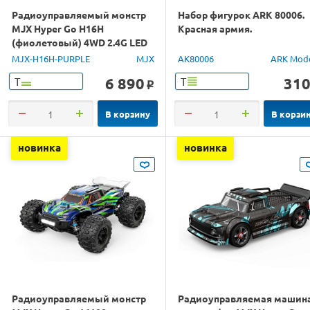
Радиоуправляемый монстр
Набор фигурок ARK 80006.
MJX Hyper Go H16H
Красная армия.
(фиолетовый) 4WD 2.4G LED
GPS 1/16 RTR
MJX-H16H-PURPLE
MJX
AK80006
ARK Mod
6 890
31
Т
Т
o
В корзину
В корзи
новинка
новинка
Радиоуправляемый монстр
Радиоуправляемая машин