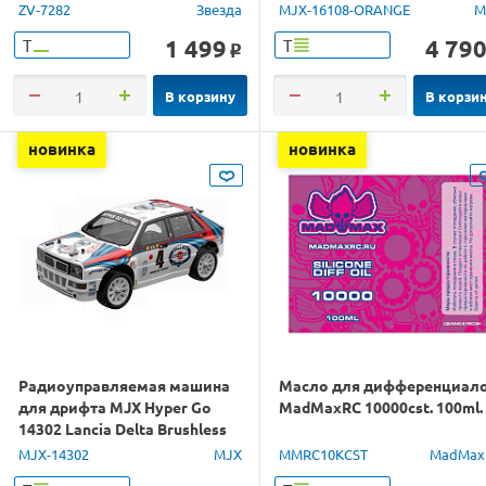
1/16 RTR
ZV-7282
Звезда
MJX-16108-ORANGE
M
1 499
4 79
Т
Т
o
В корзину
В корзи
новинка
новинка
Радиоуправляемая машина
Масло для дифференциал
для дрифта MJX Hyper Go
MadMaxRC 10000cst. 100ml.
14302 Lancia Delta Brushless
4WD 2.4G LED 1/14 RTR
MJX-14302
MJX
MMRC10KCST
MadMax