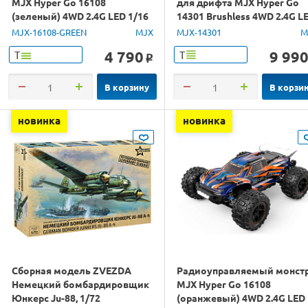
MJX Hyper Go 16108
для дрифта MJX Hyper Go
(зеленый) 4WD 2.4G LED 1/16
14301 Brushless 4WD 2.4G L
RTR
1/14 RTR
MJX-16108-GREEN
MJX
MJX-14301
M
4 790
9 99
Т
Т
o
В корзину
В корзи
новинка
новинка
Сборная модель ZVEZDA
Радиоуправляемый монст
Немецкий бомбардировщик
MJX Hyper Go 16108
Юнкерс Ju-88, 1/72
(оранжевый) 4WD 2.4G LED