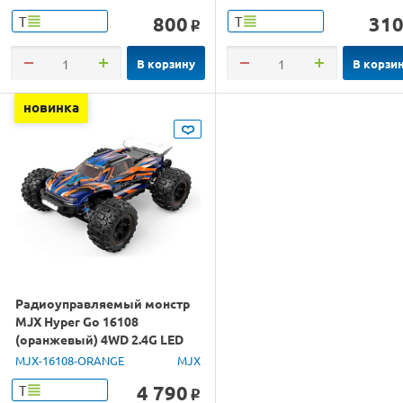
800
31
Т
Т
o
В корзину
В корзи
новинка
Радиоуправляемый монстр
MJX Hyper Go 16108
(оранжевый) 4WD 2.4G LED
1/16 RTR
MJX-16108-ORANGE
MJX
4 790
Т
o