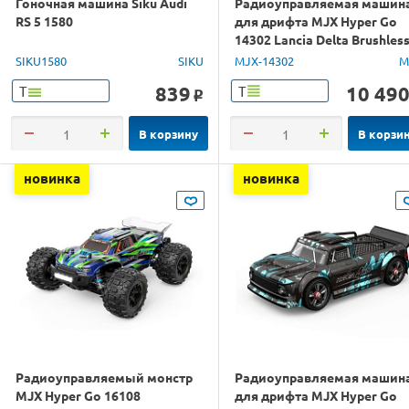
Гоночная машина Siku Audi
Радиоуправляемая машин
RS 5 1580
для дрифта MJX Hyper Go
14302 Lancia Delta Brushles
4WD 2.4G LED 1/14 RTR
SIKU1580
SIKU
MJX-14302
M
839
10 49
Т
Т
o
В корзину
В корзи
новинка
новинка
Радиоуправляемый монстр
Радиоуправляемая машин
MJX Hyper Go 16108
для дрифта MJX Hyper Go