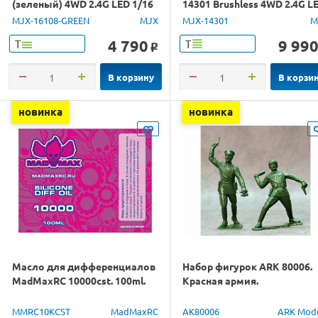
(зеленый) 4WD 2.4G LED 1/16
14301 Brushless 4WD 2.4G L
RTR
1/14 RTR
MJX-16108-GREEN
MJX
MJX-14301
M
4 790
9 99
Т
Т
o
В корзину
В корзи
новинка
новинка
Масло для дифференциалов
Набор фигурок ARK 80006.
MadMaxRC 10000cst. 100ml.
Красная армия.
MMRC10KCST
MadMaxRC
AK80006
ARK Mod