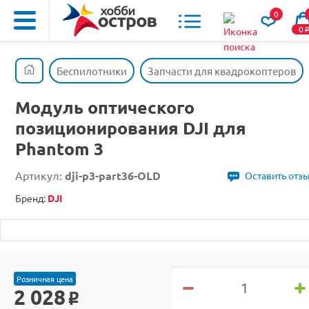
0
0
Беспилотники
Запчасти для квадрокоптеров
Модуль оптического
позиционирования DJI для
Phantom 3
Артикул:
dji-p3-part36-OLD
Оставить отз
Бренд:
DJI
Розничная цена
2 028
o