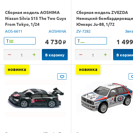
Сборная модель AOSHIMA
Сборная модель ZVEZDA
Nissan Silvia S15 The Two Guys
Немецкий бомбардировщ
From Tokyo, 1/24
Юнкерс Ju-88, 1/72
AOS-6611
AOSHIMA
ZV-7282
Зве
4 730
1 49
Т
Т
o
В корзину
В корзи
новинка
новинка