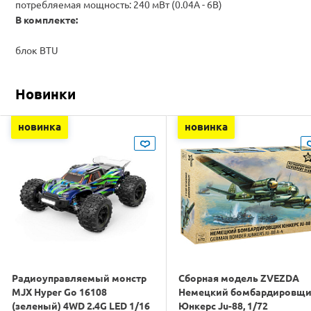
потребляемая мощность:
240 мВт
(
0.04A -
6В)
В комплекте:
блок BTU
Новинки
новинка
новинка
Радиоуправляемый монстр
Сборная модель ZVEZDA
MJX Hyper Go 16108
Немецкий бомбардировщ
(зеленый) 4WD 2.4G LED 1/16
Юнкерс Ju-88, 1/72