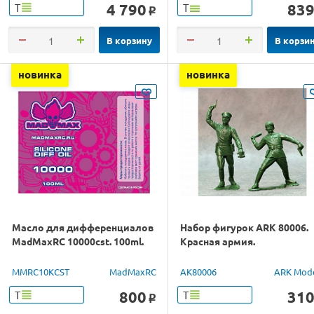
4 790
83
Т
Т
o
В корзину
В корзи
новинка
новинка
Масло для дифференциалов
Набор фигурок ARK 80006.
MadMaxRC 10000cst. 100ml.
Красная армия.
MMRC10KCST
MadMaxRC
AK80006
ARK Mod
800
31
Т
Т
o