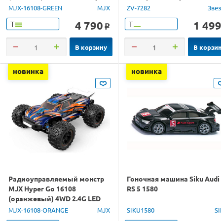
RTR
MJX-16108-GREEN
MJX
ZV-7282
Зве
4 790
1 49
Т
Т
o
В корзину
В корзи
новинка
новинка
Радиоуправляемый монстр
Гоночная машина Siku Audi
MJX Hyper Go 16108
RS 5 1580
(оранжевый) 4WD 2.4G LED
1/16 RTR
MJX-16108-ORANGE
MJX
SIKU1580
S