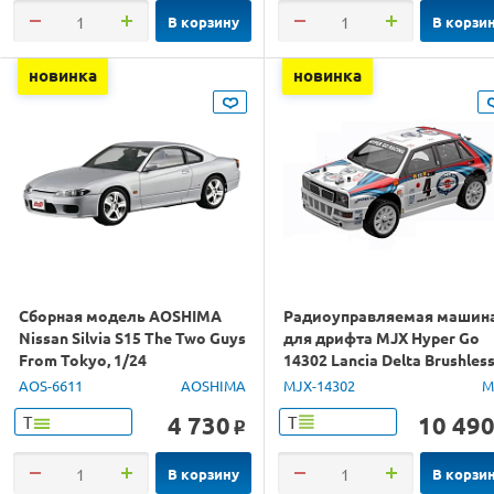
В корзину
В корзи
новинка
новинка
Сборная модель AOSHIMA
Радиоуправляемая машин
Nissan Silvia S15 The Two Guys
для дрифта MJX Hyper Go
From Tokyo, 1/24
14302 Lancia Delta Brushles
4WD 2.4G LED 1/14 RTR
AOS-6611
AOSHIMA
MJX-14302
M
4 730
10 49
Т
Т
o
В корзину
В корзи