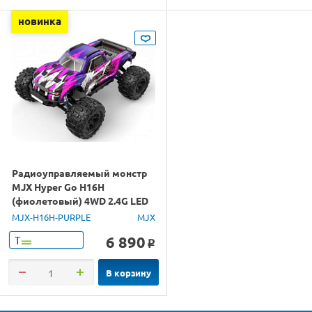
новинка
Радиоуправляемый монстр
MJX Hyper Go H16H
(фиолетовый) 4WD 2.4G LED
GPS 1/16 RTR
MJX-H16H-PURPLE
MJX
6 890
Т
o
В корзину