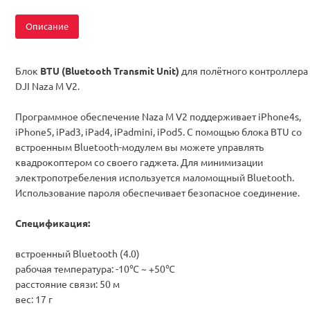
Описание
Блок
BTU (Bluetooth Transmit Unit)
для полётного контроллера
DJI Naza M V2.
Программное обеспечение Naza M V2 поддерживает iPhone4s,
iPhone5, iPad3, iPad4, iPadmini, iPod5. С помощью блока BTU со
встроенным Bluetooth-модулем вы можете управлять
квадрокоптером со своего гаджета. Для минимизации
электропотребеления используется маломощный Bluetooth.
Использование пароля обеспечивает безопасное соединение.
Спецификация:
встроенный
Bluetooth
(4.0)
рабочая температура: -10
℃ ~ +50
℃
р
асстояние связи
:
50 м
вес:
17 г