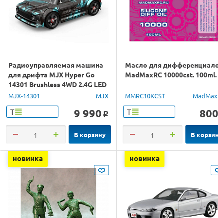
Радиоуправляемая машина
Масло для дифференциал
для дрифта MJX Hyper Go
MadMaxRC 10000cst. 100ml.
14301 Brushless 4WD 2.4G LED
1/14 RTR
MJX-14301
MJX
MMRC10KCST
MadMax
9 990
80
Т
Т
o
В корзину
В корзи
новинка
новинка