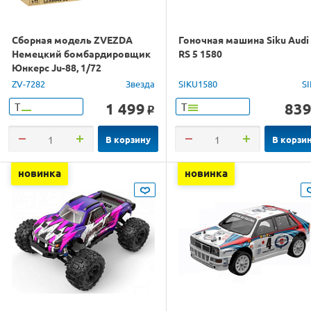
Сборная модель ZVEZDA
Гоночная машина Siku Audi
Немецкий бомбардировщик
RS 5 1580
Юнкерс Ju-88, 1/72
ZV-7282
Звезда
SIKU1580
S
1 499
83
Т
Т
o
В корзину
В корзи
новинка
новинка