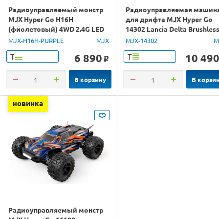
Радиоуправляемый монстр
Радиоуправляемая машин
MJX Hyper Go H16H
для дрифта MJX Hyper Go
(фиолетовый) 4WD 2.4G LED
14302 Lancia Delta Brushles
GPS 1/16 RTR
4WD 2.4G LED 1/14 RTR
MJX-H16H-PURPLE
MJX
MJX-14302
M
6 890
10 49
Т
Т
o
В корзину
В корзи
новинка
Радиоуправляемый монстр