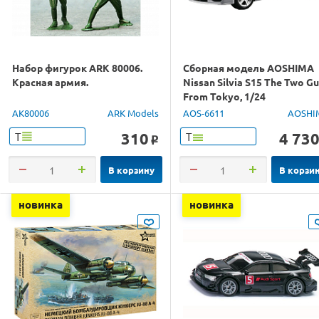
Набор фигурок ARK 80006.
Сборная модель AOSHIMA
Красная армия.
Nissan Silvia S15 The Two G
From Tokyo, 1/24
AK80006
ARK Models
AOS-6611
AOSHI
310
4 73
Т
Т
o
В корзину
В корзи
новинка
новинка