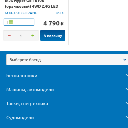
MJX Hyper Go 16108
(оранжевый) 4WD 2.4G LED
1/16 RTR
MJX-16108-ORANGE
MJX
4 790
Т
o
В корзину
Выберите бренд
Беспилотники
Машины, автомодели
Танки, спецтехника
Судомодели