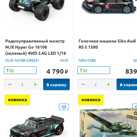
Радиоуправляемый монстр
Гоночная машина Siku Audi
MJX Hyper Go 16108
RS 5 1580
(зеленый) 4WD 2.4G LED 1/16
RTR
MJX-16108-GREEN
MJX
SIKU1580
S
4 790
83
Т
Т
o
В корзину
В корзи
новинка
новинка