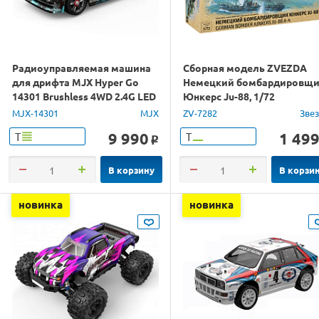
Радиоуправляемая машина
Сборная модель ZVEZDA
для дрифта MJX Hyper Go
Немецкий бомбардировщ
14301 Brushless 4WD 2.4G LED
Юнкерс Ju-88, 1/72
1/14 RTR
MJX-14301
MJX
ZV-7282
Зве
9 990
1 49
Т
Т
o
В корзину
В корзи
новинка
новинка