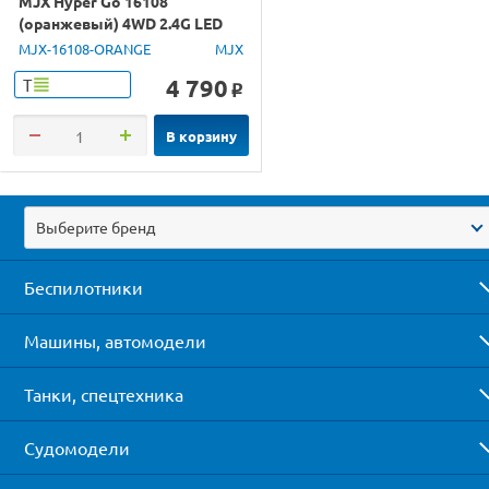
MJX Hyper Go 16108
(оранжевый) 4WD 2.4G LED
1/16 RTR
MJX-16108-ORANGE
MJX
4 790
Т
o
В корзину
Выберите бренд
Беспилотники
Машины, автомодели
Танки, спецтехника
Судомодели