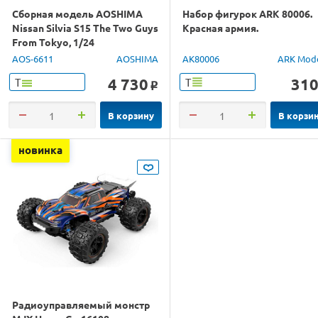
Сборная модель AOSHIMA
Набор фигурок ARK 80006.
Nissan Silvia S15 The Two Guys
Красная армия.
From Tokyo, 1/24
AOS-6611
AOSHIMA
AK80006
ARK Mod
4 730
31
Т
Т
o
В корзину
В корзи
новинка
Радиоуправляемый монстр