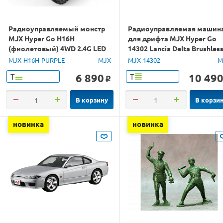
Радиоуправляемый монстр
Радиоуправляемая машин
MJX Hyper Go H16H
для дрифта MJX Hyper Go
(фиолетовый) 4WD 2.4G LED
14302 Lancia Delta Brushles
GPS 1/16 RTR
4WD 2.4G LED 1/14 RTR
MJX-H16H-PURPLE
MJX
MJX-14302
M
6 890
10 49
Т
Т
o
В корзину
В корзи
новинка
новинка