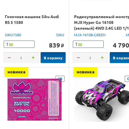
Гоночная машина Siku Audi
Радиоуправляемый монст
RS 5 1580
MJX Hyper Go 16108
(зеленый) 4WD 2.4G LED 1/
RTR
SIKU1580
SIKU
MJX-16108-GREEN
M
839
4 79
Т
Т
o
В корзину
В корзи
новинка
новинка