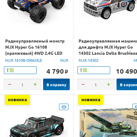
Радиоуправляемый монстр
Радиоуправляемая машин
MJX Hyper Go 16108
для дрифта MJX Hyper Go
(оранжевый) 4WD 2.4G LED
14302 Lancia Delta Brushles
1/16 RTR
4WD 2.4G LED 1/14 RTR
MJX-16108-ORANGE
MJX
MJX-14302
M
4 790
10 49
Т
Т
o
В корзину
В корзи
новинка
новинка