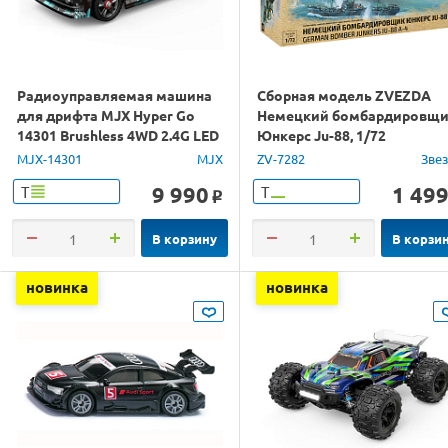
Радиоуправляемая машина
Сборная модель ZVEZDA
для дрифта MJX Hyper Go
Немецкий бомбардировщ
14301 Brushless 4WD 2.4G LED
Юнкерс Ju-88, 1/72
1/14 RTR
MJX-14301
MJX
ZV-7282
Зве
9 990
1 49
Т
Т
o
В корзину
В корзи
новинка
новинка