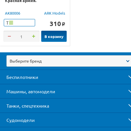
Красная армия.
AK80006
ARK Models
310
Т
o
В корзину
Выберите бренд
Беспилотники
Машины, автомодели
Танки, спецтехника
Судомодели