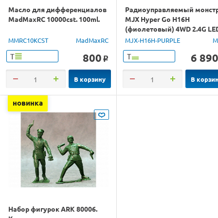
Масло для дифференциалов
Радиоуправляемый монст
MadMaxRC 10000cst. 100ml.
MJX Hyper Go H16H
(фиолетовый) 4WD 2.4G LE
GPS 1/16 RTR
MMRC10KCST
MadMaxRC
MJX-H16H-PURPLE
M
800
6 89
Т
Т
o
В корзину
В корзи
новинка
Набор фигурок ARK 80006.