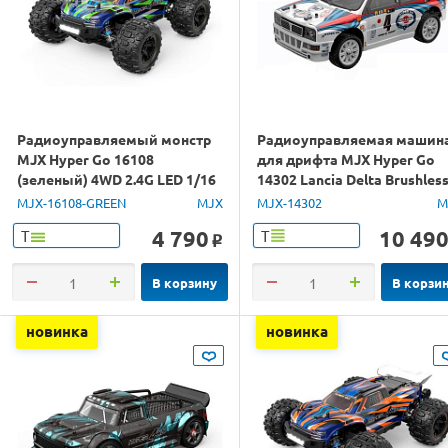
Радиоуправляемый монстр
Радиоуправляемая машин
MJX Hyper Go 16108
для дрифта MJX Hyper Go
(зеленый) 4WD 2.4G LED 1/16
14302 Lancia Delta Brushles
RTR
4WD 2.4G LED 1/14 RTR
MJX-16108-GREEN
MJX
MJX-14302
M
4 790
10 49
Т
Т
o
В корзину
В корзи
новинка
новинка