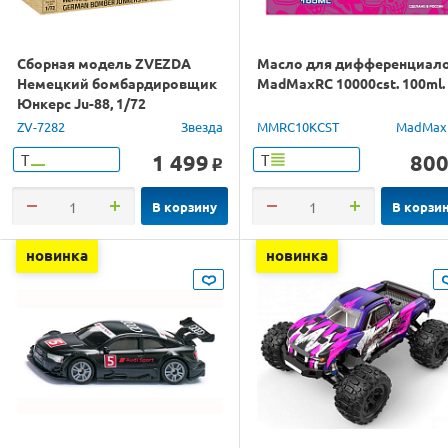
Сборная модель ZVEZDA
Масло для дифференциал
Немецкий бомбардировщик
MadMaxRC 10000cst. 100ml.
Юнкерс Ju-88, 1/72
ZV-7282
Звезда
MMRC10KCST
MadMax
1 499
80
Т
Т
o
В корзину
В корзи
новинка
новинка