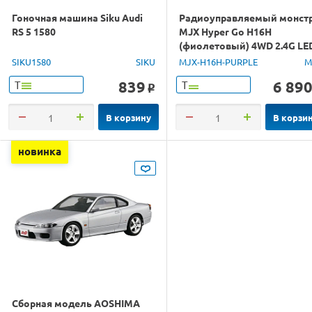
Гоночная машина Siku Audi
Радиоуправляемый монст
RS 5 1580
MJX Hyper Go H16H
(фиолетовый) 4WD 2.4G LE
GPS 1/16 RTR
SIKU1580
SIKU
MJX-H16H-PURPLE
M
839
6 89
Т
Т
o
В корзину
В корзи
новинка
Сборная модель AOSHIMA