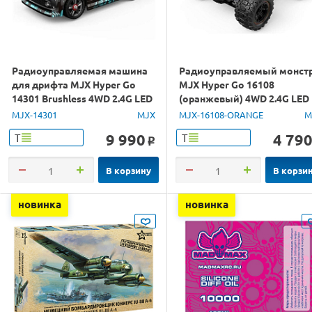
Радиоуправляемая машина
Радиоуправляемый монст
для дрифта MJX Hyper Go
MJX Hyper Go 16108
14301 Brushless 4WD 2.4G LED
(оранжевый) 4WD 2.4G LED
1/14 RTR
1/16 RTR
MJX-14301
MJX
MJX-16108-ORANGE
M
9 990
4 79
Т
Т
o
В корзину
В корзи
новинка
новинка