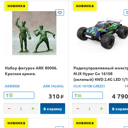
новинка
новинка
Набор фигурок ARK 80006.
Радиоуправляемый монст
Красная армия.
MJX Hyper Go 16108
(зеленый) 4WD 2.4G LED 1/
RTR
AK80006
ARK Models
MJX-16108-GREEN
M
310
4 79
Т
Т
o
В корзину
В корзи
новинка
новинка