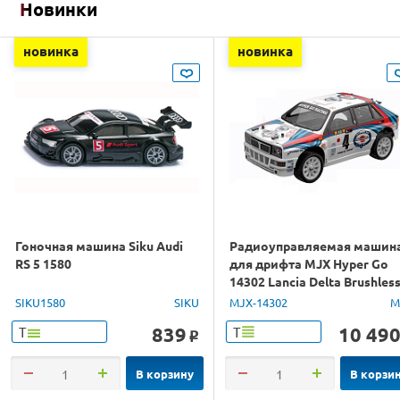
Новинки
новинка
новинка
Гоночная машина Siku Audi
Радиоуправляемая машин
RS 5 1580
для дрифта MJX Hyper Go
14302 Lancia Delta Brushles
4WD 2.4G LED 1/14 RTR
SIKU1580
SIKU
MJX-14302
M
839
10 49
Т
Т
o
В корзину
В корзи