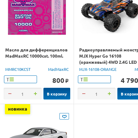
Масло для дифференциалов
Радиоуправляемый монст
MadMaxRC 10000cst. 100ml.
MJX Hyper Go 16108
(оранжевый) 4WD 2.4G LED
1/16 RTR
MMRC10KCST
MadMaxRC
MJX-16108-ORANGE
M
800
4 79
Т
Т
o
В корзину
В корзи
новинка