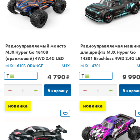
Радиоуправляемый монстр
Радиоуправляемая машин
MJX Hyper Go 16108
для дрифта MJX Hyper Go
(оранжевый) 4WD 2.4G LED
14301 Brushless 4WD 2.4G L
1/16 RTR
1/14 RTR
MJX-16108-ORANGE
MJX
MJX-14301
M
4 790
9 99
Т
Т
o
В корзину
В корзи
новинка
новинка