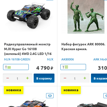
Радиоуправляемый монстр
Набор фигурок ARK 80006.
MJX Hyper Go 16108
Красная армия.
(зеленый) 4WD 2.4G LED 1/16
RTR
MJX-16108-GREEN
MJX
AK80006
ARK Mod
4 790
31
Т
Т
o
В корзину
В корзи
новинка
новинка