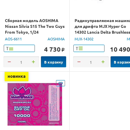
Сборная модель AOSHIMA
Радиоуправляемая машин
Nissan Silvia S15 The Two Guys
для дрифта MJX Hyper Go
From Tokyo, 1/24
14302 Lancia Delta Brushles
4WD 2.4G LED 1/14 RTR
AOS-6611
AOSHIMA
MJX-14302
M
4 730
10 49
Т
Т
o
В корзину
В корзи
новинка