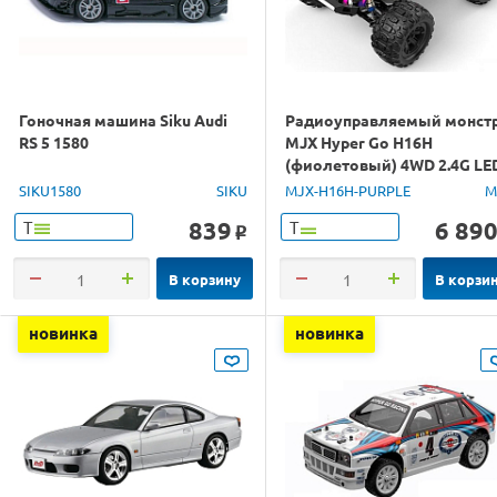
Гоночная машина Siku Audi
Радиоуправляемый монст
RS 5 1580
MJX Hyper Go H16H
(фиолетовый) 4WD 2.4G LE
GPS 1/16 RTR
SIKU1580
SIKU
MJX-H16H-PURPLE
M
839
6 89
Т
Т
o
В корзину
В корзи
новинка
новинка