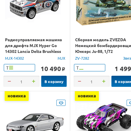
Радиоуправляемая машина
Сборная модель ZVEZDA
для дрифта MJX Hyper Go
Немецкий бомбардировщ
14302 Lancia Delta Brushless
Юнкерс Ju-88, 1/72
4WD 2.4G LED 1/14 RTR
MJX-14302
MJX
ZV-7282
Зве
10 490
1 49
Т
Т
o
В корзину
В корзи
новинка
новинка