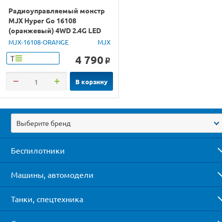
Радиоуправляемый монстр
MJX Hyper Go 16108
(оранжевый) 4WD 2.4G LED
1/16 RTR
MJX-16108-ORANGE
MJX
4 790
Т
o
В корзину
Выберите бренд
Беспилотники
Машины, автомодели
Танки, спецтехника