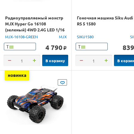
Радиоуправляемый монстр
Гоночная машина Siku Audi
MJX Hyper Go 16108
RS 5 1580
(зеленый) 4WD 2.4G LED 1/16
RTR
MJX-16108-GREEN
MJX
SIKU1580
S
4 790
83
Т
Т
o
В корзину
В корзи
новинка