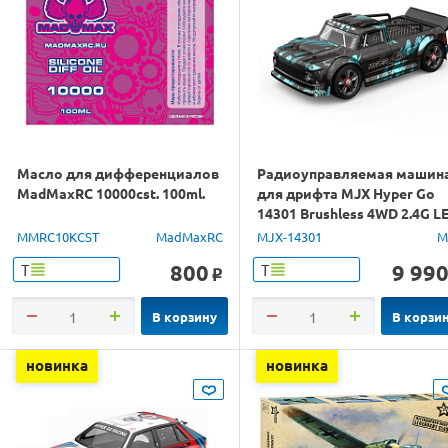
Масло для дифференциалов
Радиоуправляемая машин
MadMaxRC 10000cst. 100ml.
для дрифта MJX Hyper Go
14301 Brushless 4WD 2.4G L
1/14 RTR
MMRC10KCST
MadMaxRC
MJX-14301
M
800
9 99
Т
Т
o
В корзину
В корзи
новинка
новинка