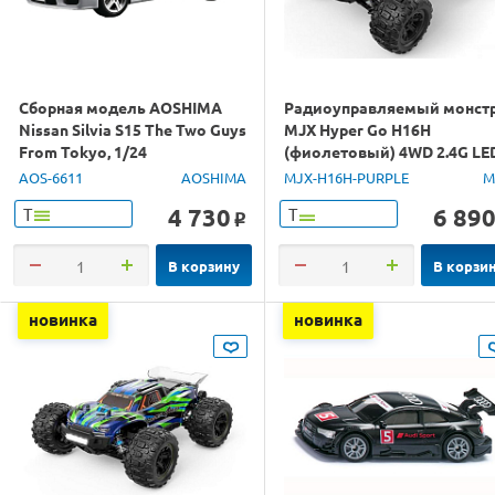
Сборная модель AOSHIMA
Радиоуправляемый монст
Nissan Silvia S15 The Two Guys
MJX Hyper Go H16H
From Tokyo, 1/24
(фиолетовый) 4WD 2.4G LE
GPS 1/16 RTR
AOS-6611
AOSHIMA
MJX-H16H-PURPLE
M
4 730
6 89
Т
Т
o
В корзину
В корзи
новинка
новинка