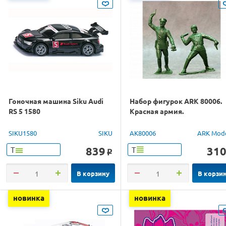
Гоночная машина Siku Audi
Набор фигурок ARK 80006.
RS 5 1580
Красная армия.
SIKU1580
SIKU
AK80006
ARK Mod
839
31
Т
Т
o
В корзину
В корзи
новинка
новинка