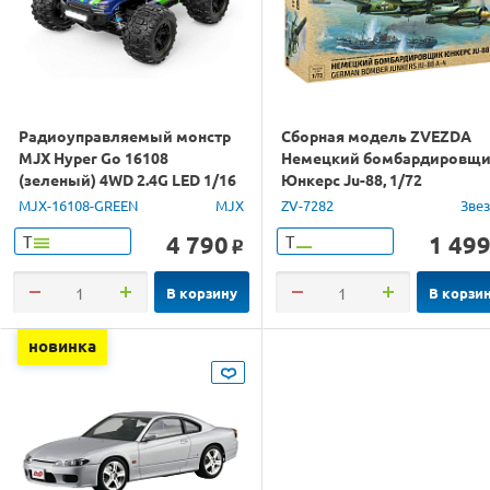
Радиоуправляемый монстр
Сборная модель ZVEZDA
MJX Hyper Go 16108
Немецкий бомбардировщ
(зеленый) 4WD 2.4G LED 1/16
Юнкерс Ju-88, 1/72
RTR
MJX-16108-GREEN
MJX
ZV-7282
Зве
4 790
1 49
Т
Т
o
В корзину
В корзи
новинка