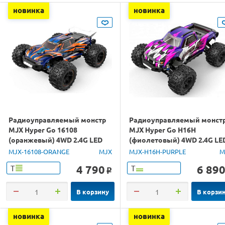
новинка
новинка
Радиоуправляемый монстр
Радиоуправляемый монст
MJX Hyper Go 16108
MJX Hyper Go H16H
(оранжевый) 4WD 2.4G LED
(фиолетовый) 4WD 2.4G LE
1/16 RTR
GPS 1/16 RTR
MJX-16108-ORANGE
MJX
MJX-H16H-PURPLE
M
4 790
6 89
Т
Т
o
В корзину
В корзи
новинка
новинка