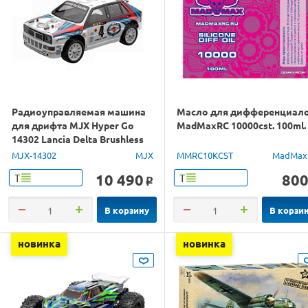
Радиоуправляемая машина
Масло для дифференциал
для дрифта MJX Hyper Go
MadMaxRC 10000cst. 100ml.
14302 Lancia Delta Brushless
4WD 2.4G LED 1/14 RTR
MJX-14302
MJX
MMRC10KCST
MadMax
10 490
80
Т
Т
o
В корзину
В корзи
новинка
новинка