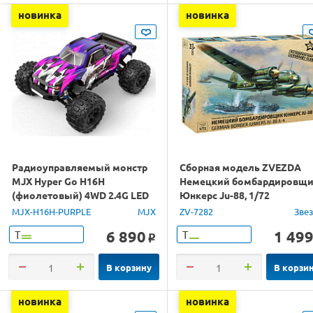
новинка
новинка
Радиоуправляемый монстр
Сборная модель ZVEZDA
MJX Hyper Go H16H
Немецкий бомбардировщ
(фиолетовый) 4WD 2.4G LED
Юнкерс Ju-88, 1/72
GPS 1/16 RTR
MJX-H16H-PURPLE
MJX
ZV-7282
Зве
6 890
1 49
Т
Т
o
В корзину
В корзи
новинка
новинка