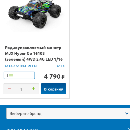
Радиоуправляемый монстр
MJX Hyper Go 16108
(зеленый) 4WD 2.4G LED 1/16
RTR
MJX-16108-GREEN
MJX
4 790
Т
o
В корзину
Выберите бренд
Беспилотники