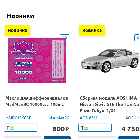
Новинки
новинка
новинка
Масло для дифференциалов
Сборная модель AOSHIMA
MadMaxRC 10000cst. 100ml.
Nissan Silvia S15 The Two G
From Tokyo, 1/24
MMRC10KCST
MadMaxRC
AOS-6611
AOSHI
800
4 73
Т
Т
o