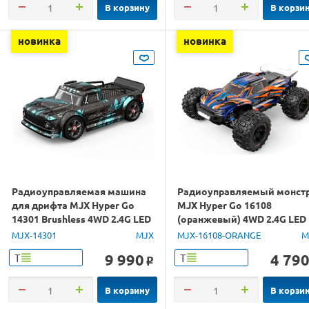
В корзину
В корзи
новинка
новинка
Радиоуправляемая машина
Радиоуправляемый монст
для дрифта MJX Hyper Go
MJX Hyper Go 16108
14301 Brushless 4WD 2.4G LED
(оранжевый) 4WD 2.4G LED
1/14 RTR
1/16 RTR
MJX-14301
MJX
MJX-16108-ORANGE
M
9 990
4 79
Т
Т
o
В корзину
В корзи