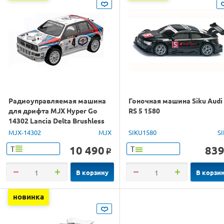
Радиоуправляемая машина
Гоночная машина Siku Audi
для дрифта MJX Hyper Go
RS 5 1580
14302 Lancia Delta Brushless
4WD 2.4G LED 1/14 RTR
MJX-14302
MJX
SIKU1580
S
10 490
83
Т
Т
o
В корзину
В корзи
новинка