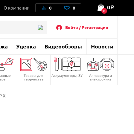
0
О компании
0
0
o
0
Войти / Регистрация
ажа
Уценка
Видеообзоры
Новости
тивные
Товары для
Аккумуляторы, ЗУ
Аппаратура и
вары
творчества
электроника
P X