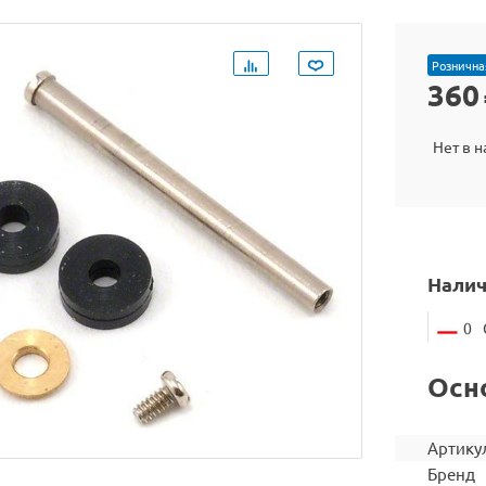
Рознична
360
Нет в 
Налич
0
Осн
Артику
Бренд