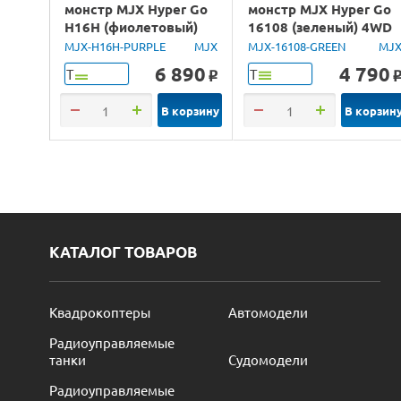
монстр MJX Hyper Go
монстр MJX Hyper Go
H16H (фиолетовый)
16108 (зеленый) 4WD
4WD 2.4G LED GPS
2.4G LED 1/16 RTR
MJX-H16H-PURPLE
MJX
MJX-16108-GREEN
MJ
1/16 RTR
6 890
4 790
Т
Т
o
В корзину
В корзин
КАТАЛОГ ТОВАРОВ
Квадрокоптеры
Автомодели
Радиоуправляемые
танки
Судомодели
Радиоуправляемые