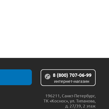
8 (800) 707-06-99
интернет-магазин
196211
,
Санкт-Петербург
,
ТК «Космос», ул. Типанова,
д. 27/39, 2 этаж