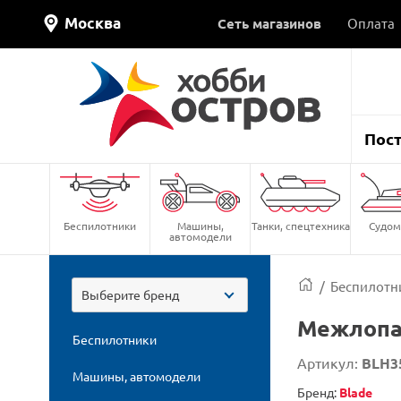
Москва
Сеть магазинов
Оплата
Пос
Беспилотники
Машины,
Танки, спецтехника
Судом
автомодели
/
Беспилотн
Выберите бренд
Межлопас
Беспилотники
Артикул:
BLH3
Машины, автомодели
Бренд:
Blade