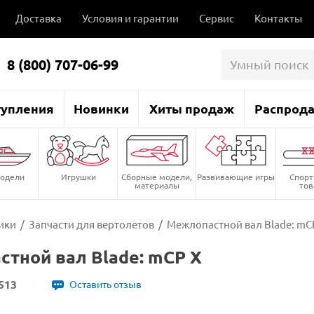
Доставка
Условия и гарантии
Сервис
Контакты
8 (800) 707-06-99
тупления
Новинки
Хиты продаж
Распрод
одели
Игрушки
Сборные модели,
Развивающие игры
Спор
материалы
то
ики
/
Запчасти для вертолетов
/
Межлопастной вал Blade: mC
тной вал Blade: mCP X
513
Оставить отзыв