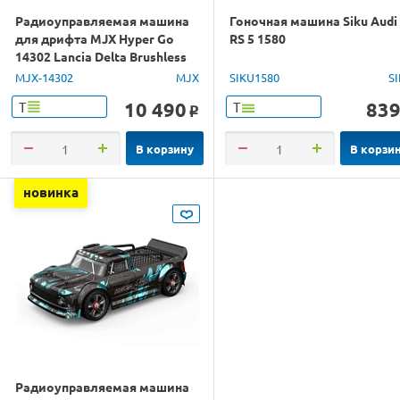
Радиоуправляемая машина
Гоночная машина Siku Audi
для дрифта MJX Hyper Go
RS 5 1580
14302 Lancia Delta Brushless
4WD 2.4G LED 1/14 RTR
MJX-14302
MJX
SIKU1580
S
10 490
83
Т
Т
o
В корзину
В корзи
новинка
Радиоуправляемая машина