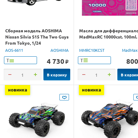
Сборная модель AOSHIMA
Масло для дифференциал
Nissan Silvia S15 The Two Guys
MadMaxRC 10000cst. 100ml.
From Tokyo, 1/24
AOS-6611
AOSHIMA
MMRC10KCST
MadMax
4 730
80
Т
Т
o
В корзину
В корзи
новинка
новинка