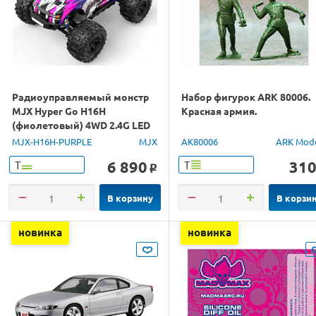
Радиоуправляемый монстр
Набор фигурок ARK 80006.
MJX Hyper Go H16H
Красная армия.
(фиолетовый) 4WD 2.4G LED
GPS 1/16 RTR
MJX-H16H-PURPLE
MJX
AK80006
ARK Mod
6 890
31
Т
Т
o
В корзину
В корзи
новинка
новинка