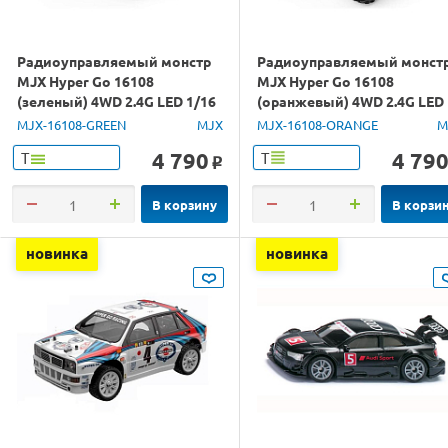
Радиоуправляемый монстр
Радиоуправляемый монст
MJX Hyper Go 16108
MJX Hyper Go 16108
(зеленый) 4WD 2.4G LED 1/16
(оранжевый) 4WD 2.4G LED
RTR
1/16 RTR
MJX-16108-GREEN
MJX
MJX-16108-ORANGE
M
4 790
4 79
Т
Т
o
В корзину
В корзи
новинка
новинка