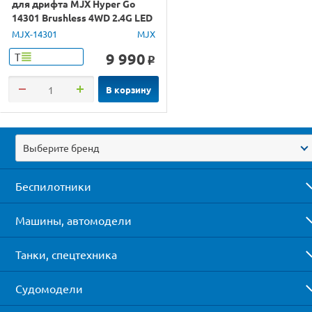
для дрифта MJX Hyper Go
14301 Brushless 4WD 2.4G LED
1/14 RTR
MJX-14301
MJX
9 990
Т
o
В корзину
Выберите бренд
Беспилотники
Машины, автомодели
Танки, спецтехника
Судомодели