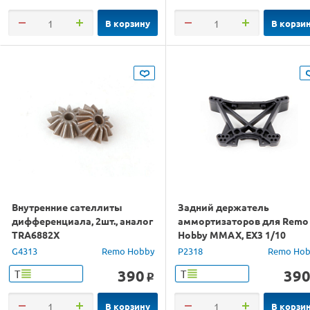
В корзину
В корзи
Внутренние сателлиты
Задний держатель
дифференциала, 2шт., аналог
аммортизаторов для Remo
TRA6882X
Hobby MMAX, EX3 1/10
G4313
Remo Hobby
P2318
Remo Hob
390
39
Т
Т
o
В корзину
В корзи