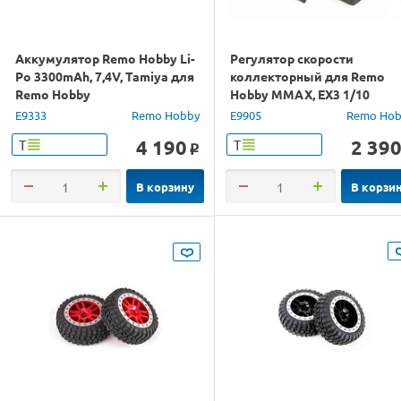
Аккумулятор Remo Hobby Li-
Регулятор скорости
Po 3300mAh, 7,4V, Tamiya для
коллекторный для Remo
Remo Hobby
Hobby MMAX, EX3 1/10
E9333
Remo Hobby
E9905
Remo Hob
4 190
2 39
Т
Т
o
В корзину
В корзи