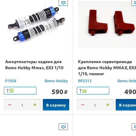
Амортизаторы задние для
Крепление сервопривода
Remo Hobby Mmax, EX3 1/10
для Remo Hobby MMAX, EX
1/10, тюнинг
P1954
Remo Hobby
RP2313
Remo Hob
590
49
Т
Т
o
В корзину
В корзи