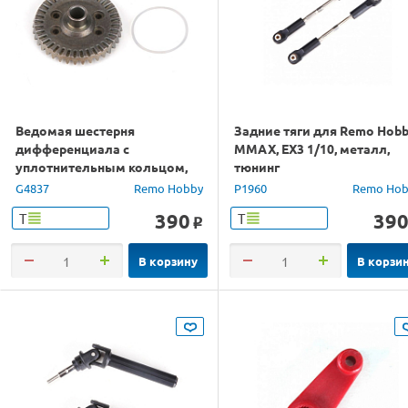
Ведомая шестерня
Задние тяги для Remo Hob
дифференциала с
MMAX, EX3 1/10, металл,
уплотнительным кольцом,
тюнинг
аналог TRA6879, сталь
G4837
Remo Hobby
P1960
Remo Hob
390
39
Т
Т
o
В корзину
В корзи