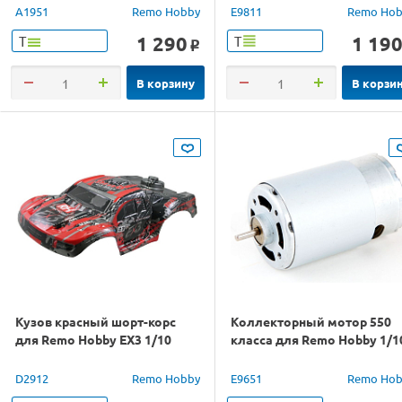
A1951
Remo Hobby
E9811
Remo Hob
1 290
1 19
Т
Т
o
В корзину
В корзи
Кузов красный шорт-корс
Коллекторный мотор 550
для Remo Hobby EX3 1/10
класса для Remo Hobby 1/1
D2912
Remo Hobby
E9651
Remo Hob