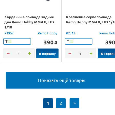
Карданные привода задние
Крепление сервопривода
для Remo Hobby MMAX, EX3
Remo Hobby MMAX, EX3 1/1
1/10
P1957
Remo Hobby
P2313
Remo Hob
390
39
Т
Т
o
В корзину
В корзи
Показать ещё товары
1
2
»