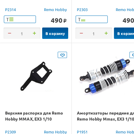
P2314
Remo Hobby
P2303
Remo Hob
490
49
Т
Т
o
В корзину
В корзи
Верхняя распорка для Remo
Амортизаторы передние д
Hobby MMAX, EX3 1/10
Remo Hobby Mmax, EX3 1/1
P2309
Remo Hobby
P1951
Remo Hob