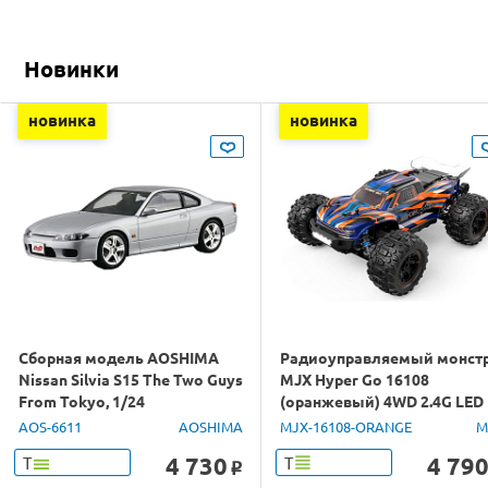
Новинки
новинка
новинка
Сборная модель AOSHIMA
Радиоуправляемый монст
Nissan Silvia S15 The Two Guys
MJX Hyper Go 16108
From Tokyo, 1/24
(оранжевый) 4WD 2.4G LED
1/16 RTR
AOS-6611
AOSHIMA
MJX-16108-ORANGE
M
4 730
4 79
Т
Т
o