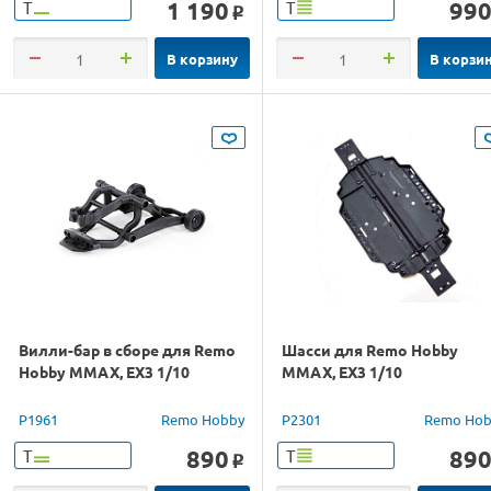
1 190
99
Т
Т
o
В корзину
В корзи
Вилли-бар в сборе для Remo
Шасси для Remo Hobby
Hobby MMAX, EX3 1/10
MMAX, EX3 1/10
P1961
Remo Hobby
P2301
Remo Hob
890
89
Т
Т
o