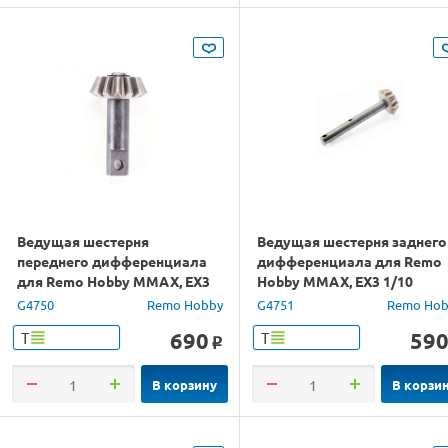
Ведущая шестерня
Ведущая шестерня заднего
переднего дифференциала
дифференциала для Remo
для Remo Hobby MMAX, EX3
Hobby MMAX, EX3 1/10
1/10
G4750
Remo Hobby
G4751
Remo Hob
690
59
Т
Т
o
В корзину
В корзи