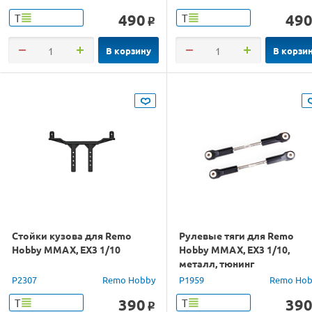
490
49
Т
Т
o
В корзину
В корзи
Стойки кузова для Remo
Рулевые тяги для Remo
Hobby MMAX, EX3 1/10
Hobby MMAX, EX3 1/10,
металл, тюнинг
P2307
Remo Hobby
P1959
Remo Hob
390
39
Т
Т
o