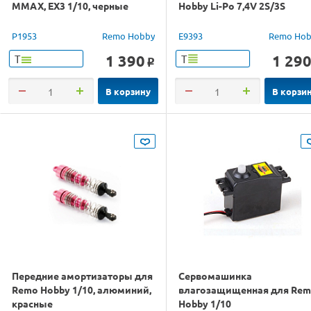
MMAX, EX3 1/10, черные
Hobby Li-Po 7,4V 2S/3S
P1953
Remo Hobby
E9393
Remo Hob
1 390
1 29
Т
Т
o
В корзину
В корзи
Передние амортизаторы для
Сервомашинка
Remo Hobby 1/10, алюминий,
влагозащищенная для Re
красные
Hobby 1/10