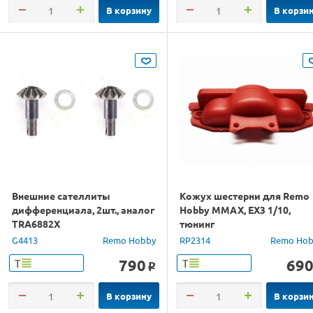
В корзину
В корзи
Внешние сателлиты
Кожух шестерни для Remo
дифференциала, 2шт., аналог
Hobby MMAX, EX3 1/10,
TRA6882X
тюнинг
G4413
Remo Hobby
RP2314
Remo Hob
790
69
Т
Т
o
В корзину
В корзи