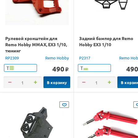
Рулевой кронштейн для
Задний бампер для Remo
Remo Hobby MMAX, EX3 1/10,
Hobby EX3 1/10
тюнинг
RP2309
Remo Hobby
P2317
Remo Hob
490
49
Т
Т
o
В корзину
В корзи