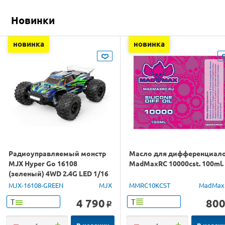
Новинки
новинка
новинка
Радиоуправляемый монстр
Масло для дифференциал
MJX Hyper Go 16108
MadMaxRC 10000cst. 100ml.
(зеленый) 4WD 2.4G LED 1/16
RTR
MJX-16108-GREEN
MJX
MMRC10KCST
MadMax
4 790
80
Т
Т
o