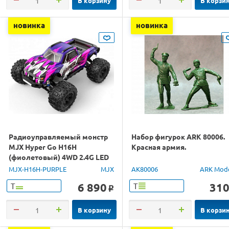
В корзину
В корзи
новинка
новинка
Радиоуправляемый монстр
Набор фигурок ARK 80006.
MJX Hyper Go H16H
Красная армия.
(фиолетовый) 4WD 2.4G LED
GPS 1/16 RTR
MJX-H16H-PURPLE
MJX
AK80006
ARK Mod
6 890
31
Т
Т
o
В корзину
В корзи