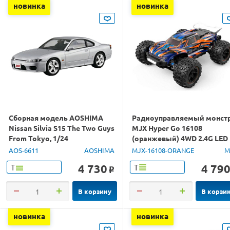
новинка
новинка
Сборная модель AOSHIMA
Радиоуправляемый монст
Nissan Silvia S15 The Two Guys
MJX Hyper Go 16108
From Tokyo, 1/24
(оранжевый) 4WD 2.4G LED
1/16 RTR
AOS-6611
AOSHIMA
MJX-16108-ORANGE
M
4 730
4 79
Т
Т
o
В корзину
В корзи
новинка
новинка