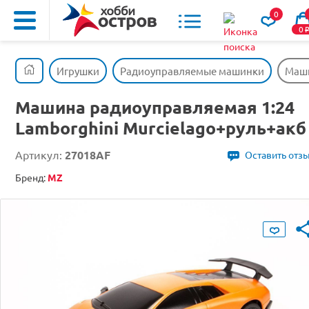
0
0
Игрушки
Радиоуправляемые машинки
Маши
Машина радиоуправляемая 1:24
Lamborghini Murcielago+руль+акб
Артикул:
27018AF
Оставить отз
Бренд:
MZ