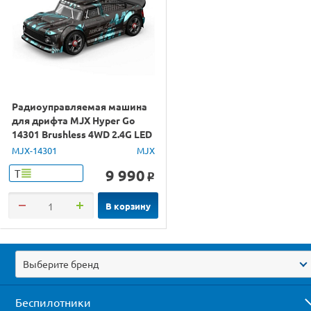
Радиоуправляемая машина
для дрифта MJX Hyper Go
14301 Brushless 4WD 2.4G LED
1/14 RTR
MJX-14301
MJX
9 990
Т
o
В корзину
Выберите бренд
Беспилотники