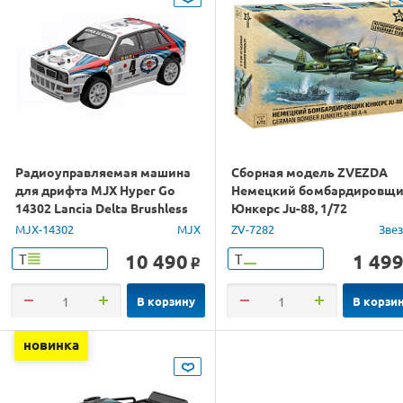
Радиоуправляемая машина
Сборная модель ZVEZDA
для дрифта MJX Hyper Go
Немецкий бомбардировщ
14302 Lancia Delta Brushless
Юнкерс Ju-88, 1/72
4WD 2.4G LED 1/14 RTR
MJX-14302
MJX
ZV-7282
Зве
10 490
1 49
Т
Т
o
В корзину
В корзи
новинка