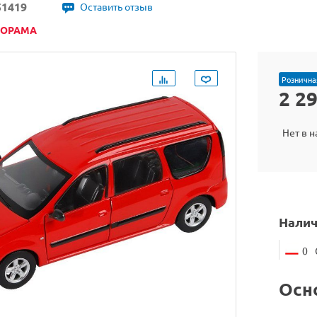
51419
Оставить отзыв
НОРАМА
Рознична
2 2
Нет в 
Налич
0
Осн