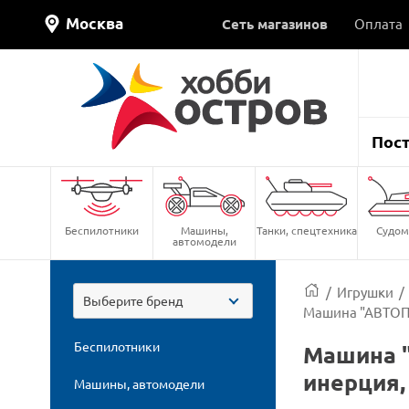
Москва
Сеть магазинов
Оплата
Пос
Беспилотники
Машины,
Танки, спецтехника
Судом
автомодели
/
Игрушки
/
Выберите бренд
Машина "АВТОПАН
Беспилотники
Машина "
инерция, 
Машины, автомодели