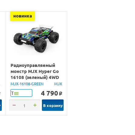
новинка
Радиоуправляемый
монстр MJX Hyper Go
m
16108 (зеленый) 4WD
2.4G LED 1/16 RTR
A
MJX-16108-GREEN
MJX
4 790
Т
o
o
у
В корзину