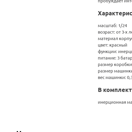
пробуждает инт
Характерис
масштаб: 1/24
возраст: от 3-х л
материал корпу
цвет: красный
функции: инерци
питание: 3 бата
размер коробки: 
размер машинки: 
вес машинки: 0,3
В комплект
инерционная м