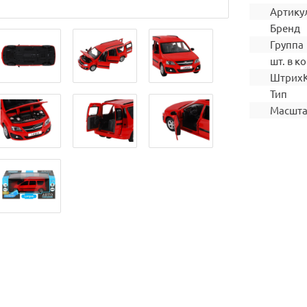
Артику
Бренд
Группа
шт. в ко
Штрих
Тип
Масшт