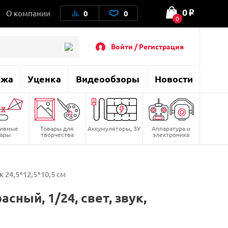
0
О компании
0
0
o
0
Войти / Регистрация
ажа
Уценка
Видеообзоры
Новости
тивные
Товары для
Аккумуляторы, ЗУ
Аппаратура и
вары
творчества
электроника
 24,5*12,5*10,5 см
ый, 1/24, свет, звук,