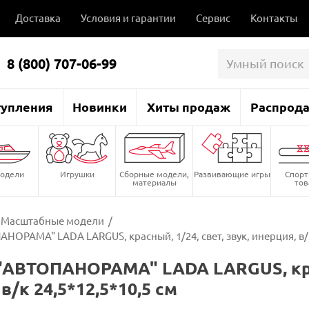
Доставка
Условия и гарантии
Сервис
Контакты
8 (800) 707-06-99
тупления
Новинки
Хиты продаж
Распрод
одели
Игрушки
Сборные модели,
Развивающие игры
Спор
материалы
то
Масштабные модели
/
ОРАМА" LADA LARGUS, красный, 1/24, свет, звук, инерция, в/к
АВТОПАНОРАМА" LADA LARGUS, красн
в/к 24,5*12,5*10,5 см