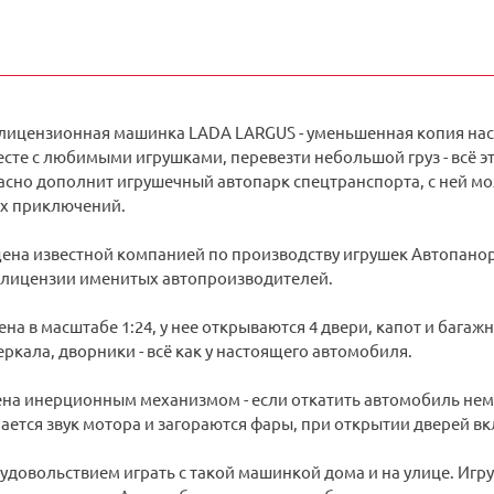
лицензионная машинка LADA LARGUS - уменьшенная копия нас
есте с любимыми игрушками, перевезти небольшой груз - всё 
сно дополнит игрушечный автопарк спецтранспорта, с ней м
х приключений.
на известной компанией по производству игрушек Автопанора
 лицензии именитых автопроизводителей.
а в масштабе 1:24, у нее открываются 4 двери, капот и бага
еркала, дворники - всё как у настоящего автомобиля.
на инерционным механизмом - если откатить автомобиль немно
ается звук мотора и загораются фары, при открытии дверей вк
 удовольствием играть с такой машинкой дома и на улице. Игр