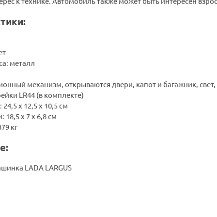
ерес к технике. Автомобиль также может быть интересен взр
тики:
ет
са: металл
онный механизм, открываются двери, капот и багажник, свет, 
рейки LR44 (в комплекте)
24,5 х 12,5 х 10,5 см
18,5 х 7 х 6,8 см
79 кг
е:
ашинка LADA LARGUS