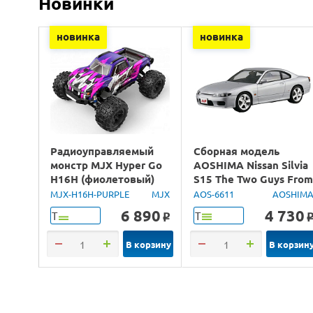
Новинки
новинка
новинка
Радиоуправляемый
Сборная модель
монстр MJX Hyper Go
AOSHIMA Nissan Silvia
H16H (фиолетовый)
S15 The Two Guys Fro
4WD 2.4G LED GPS
Tokyo, 1/24
MJX-H16H-PURPLE
MJX
AOS-6611
AOSHIM
1/16 RTR
6 890
4 730
Т
Т
o
В корзину
В корзин