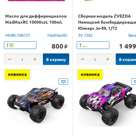
Масло для дифференциалов
Сборная модель ZVEZDA
MadMaxRC 10000cst. 100ml.
Немецкий бомбардировщ
Юнкерс Ju-88, 1/72
MMRC10KCST
MadMaxRC
ZV-7282
Зве
800
1 49
Т
Т
o
В корзину
В корзи
новинка
новинка