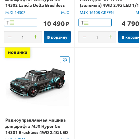
14302 Lancia Delta Brushless
(зеленый) 4WD 2.4G LED 1/
4WD 2.4G LED 1/14 RTR
RTR
MJX-14302
MJX
MJX-16108-GREEN
M
10 490
4 79
Т
Т
o
В корзину
В корзи
новинка
Радиоуправляемая машина
для дрифта MJX Hyper Go
14301 Brushless 4WD 2.4G LED
1/14 RTR