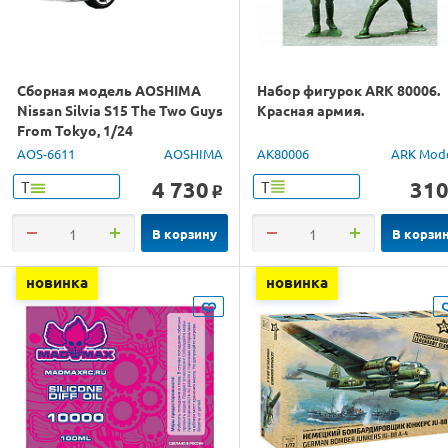
Сборная модель AOSHIMA
Набор фигурок ARK 80006.
Nissan Silvia S15 The Two Guys
Красная армия.
From Tokyo, 1/24
AOS-6611
AOSHIMA
AK80006
ARK Mod
4 730
31
Т
Т
o
В корзину
В корзи
новинка
новинка