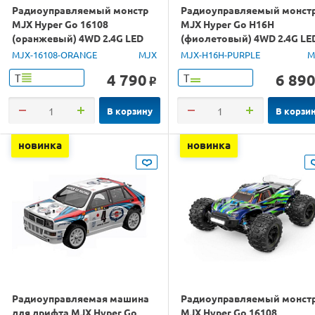
Радиоуправляемый монстр
Радиоуправляемый монст
MJX Hyper Go 16108
MJX Hyper Go H16H
(оранжевый) 4WD 2.4G LED
(фиолетовый) 4WD 2.4G LE
1/16 RTR
GPS 1/16 RTR
MJX-16108-ORANGE
MJX
MJX-H16H-PURPLE
M
4 790
6 89
Т
Т
o
В корзину
В корзи
новинка
новинка
Радиоуправляемая машина
Радиоуправляемый монст
для дрифта MJX Hyper Go
MJX Hyper Go 16108