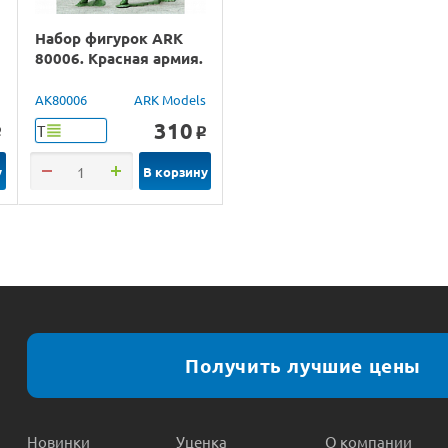
Набор фигурок ARK
80006. Красная армия.
а
AK80006
ARK Models
310
Т
o
o
у
В корзину
Получить лучшие цены
Новинки
Уценка
О компании