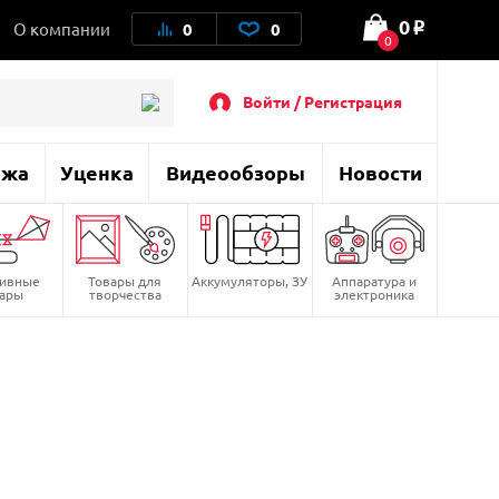
0
О компании
0
0
o
0
Войти / Регистрация
ажа
Уценка
Видеообзоры
Новости
тивные
Товары для
Аккумуляторы, ЗУ
Аппаратура и
вары
творчества
электроника