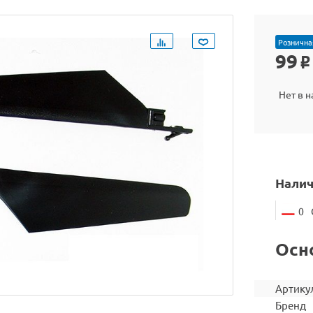
Рознична
99
o
Нет в 
Налич
0
Осн
Артику
Бренд