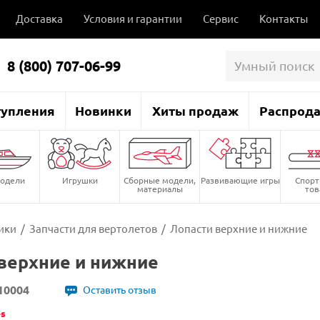
Доставка
Условия и гарантии
Сервис
Контакты
8 (800) 707-06-99
тупления
Новинки
Хиты продаж
Распрод
одели
Игрушки
Сборные модели,
Развивающие игры
Спор
материалы
то
ики
/
Запчасти для вертолетов
/
Лопасти верхние и нижние
верхние и нижние
10004
Оставить отзыв
es