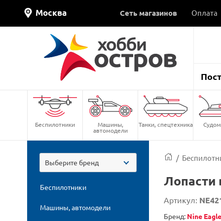
Москва
Сеть магазинов
Оплата
Пос
Беспилотники
Машины,
Танки, спецтехника
Судом
автомодели
/
Беспилотн
Выберите бренд
Лопасти 
Беспилотники
Артикул:
NE42
Машины, автомодели
Бренд:
Nine Eagl