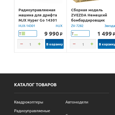
Радиоуправляемая
Сборная модель
машина для дрифта
ZVEZDA Немецкий
MJX Hyper Go 14301
бомбардировщик
Brushless 4WD 2.4G
Юнкерс Ju-88, 1/72
MJX-14301
MJX
ZV-7282
Звезд
LED 1/14 RTR
9 990
1 499
Т
Т
o
В корзину
В корзин
КАТАЛОГ ТОВАРОВ
Квадрокоптеры
Автомодели
Радиоуправляемые