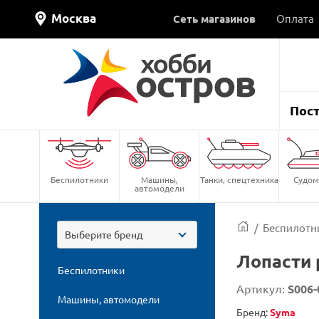
Москва
Сеть магазинов
Оплата
Пос
Беспилотники
Машины,
Танки, спецтехника
Судом
автомодели
/
Беспилотн
Выберите бренд
Лопасти 
Беспилотники
Артикул:
S006-
Машины, автомодели
Бренд:
Syma