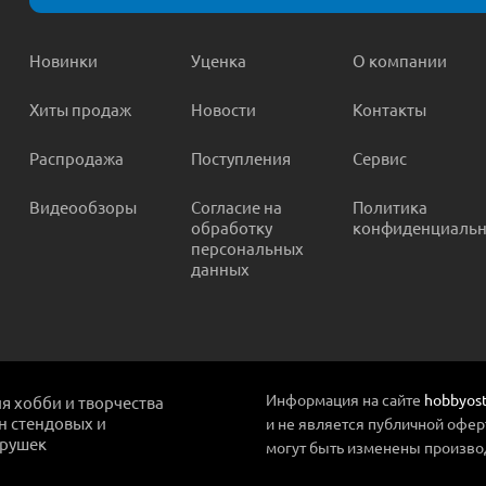
Новинки
Уценка
О компании
Хиты продаж
Новости
Контакты
Распродажа
Поступления
Сервис
Видеообзоры
Согласие на
Политика
обработку
конфиденциальн
персональных
данных
Информация на сайте
hobbyost
ля хобби и творчества
ин стендовых и
и не является публичной офер
грушек
могут быть изменены произво