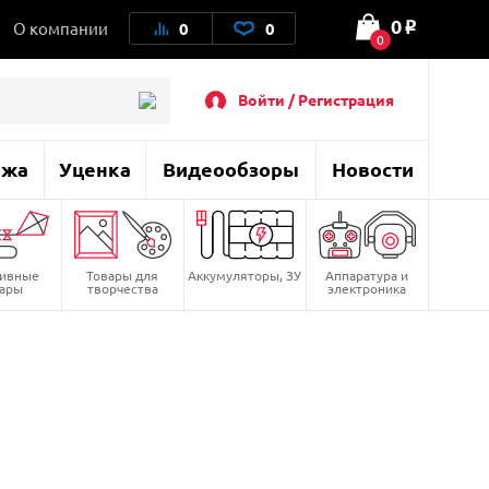
0
О компании
0
0
o
0
Войти / Регистрация
ажа
Уценка
Видеообзоры
Новости
тивные
Товары для
Аккумуляторы, ЗУ
Аппаратура и
вары
творчества
электроника