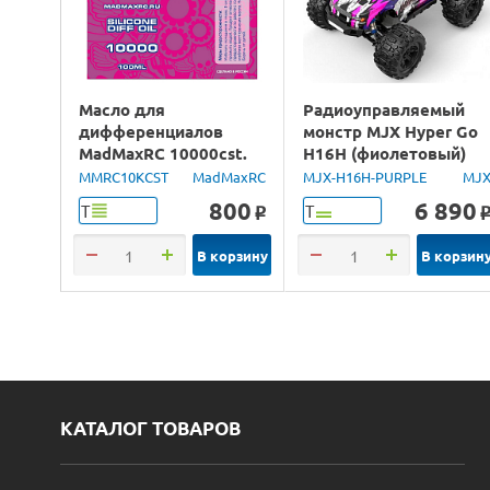
Масло для
Радиоуправляемый
дифференциалов
монстр MJX Hyper Go
MadMaxRC 10000cst.
H16H (фиолетовый)
100ml.
4WD 2.4G LED GPS
MMRC10KCST
MadMaxRC
MJX-H16H-PURPLE
MJ
1/16 RTR
800
6 890
Т
Т
o
В корзину
В корзин
КАТАЛОГ ТОВАРОВ