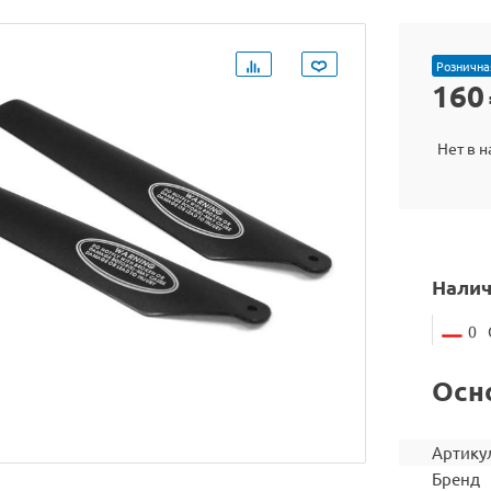
Рознична
160
Нет в 
Налич
0
Осн
Артику
Бренд