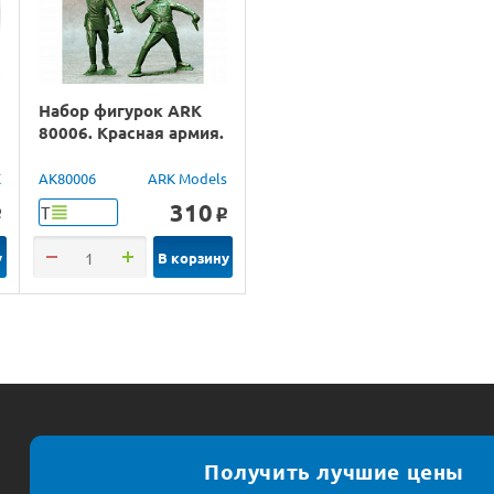
Набор фигурок ARK
80006. Красная армия.
X
AK80006
ARK Models
310
Т
o
o
у
В корзину
Получить лучшие цены