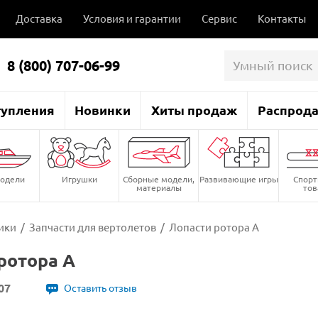
Доставка
Условия и гарантии
Сервис
Контакты
8 (800) 707-06-99
тупления
Новинки
Хиты продаж
Распрод
одели
Игрушки
Сборные модели,
Развивающие игры
Спор
материалы
то
ики
/
Запчасти для вертолетов
/
Лопасти ротора А
ротора А
07
Оставить отзыв