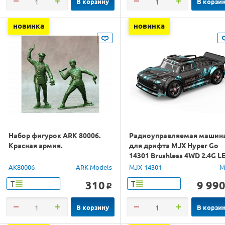
В корзину
В корзи
новинка
новинка
Набор фигурок ARK 80006.
Радиоуправляемая машин
Красная армия.
для дрифта MJX Hyper Go
14301 Brushless 4WD 2.4G L
1/14 RTR
AK80006
ARK Models
MJX-14301
M
310
9 99
Т
Т
o
В корзину
В корзи