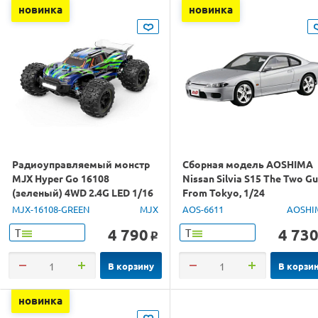
новинка
новинка
Радиоуправляемый монстр
Сборная модель AOSHIMA
MJX Hyper Go 16108
Nissan Silvia S15 The Two G
(зеленый) 4WD 2.4G LED 1/16
From Tokyo, 1/24
RTR
MJX-16108-GREEN
MJX
AOS-6611
AOSHI
4 790
4 73
Т
Т
o
В корзину
В корзи
новинка