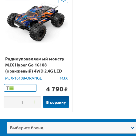
Радиоуправляемый монстр
MJX Hyper Go 16108
(оранжевый) 4WD 2.4G LED
1/16 RTR
MJX-16108-ORANGE
MJX
4 790
Т
o
В корзину
Выберите бренд