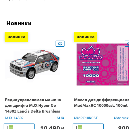
Новинки
новинка
новинка
Радиоуправляемая машина
Масло для дифференциал
для дрифта MJX Hyper Go
MadMaxRC 10000cst. 100ml.
14302 Lancia Delta Brushless
4WD 2.4G LED 1/14 RTR
MJX-14302
MJX
MMRC10KCST
MadMax
10 490
80
Т
Т
o