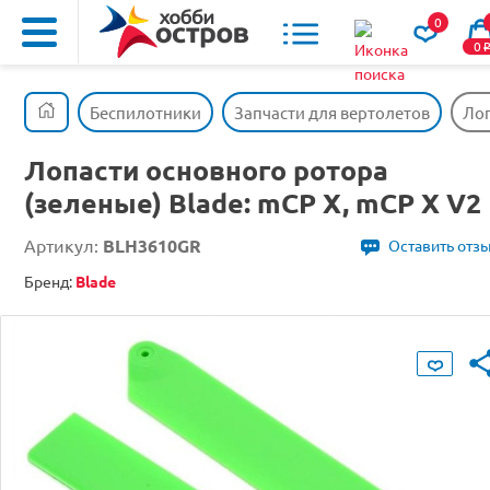
0
0
Беспилотники
Запчасти для вертолетов
Лоп
Лопасти основного ротора
(зеленые) Blade: mCP X, mCP X V2
Артикул:
BLH3610GR
Оставить отз
Бренд:
Blade