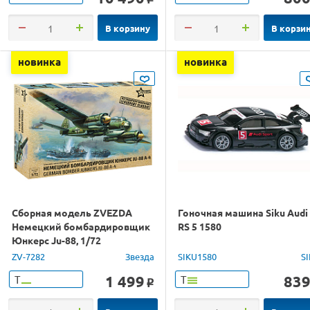
В корзину
В корзи
новинка
новинка
Сборная модель ZVEZDA
Гоночная машина Siku Audi
Немецкий бомбардировщик
RS 5 1580
Юнкерс Ju-88, 1/72
ZV-7282
Звезда
SIKU1580
S
1 499
83
Т
Т
o