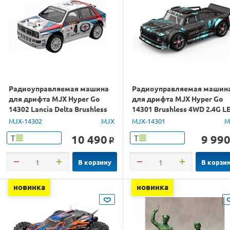
Радиоуправляемая машина
Радиоуправляемая машин
для дрифта MJX Hyper Go
для дрифта MJX Hyper Go
14302 Lancia Delta Brushless
14301 Brushless 4WD 2.4G L
4WD 2.4G LED 1/14 RTR
1/14 RTR
MJX-14302
MJX
MJX-14301
M
10 490
9 99
Т
Т
o
В корзину
В корзи
новинка
новинка