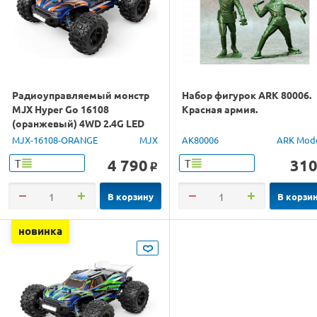
Радиоуправляемый монстр
Набор фигурок ARK 80006.
MJX Hyper Go 16108
Красная армия.
(оранжевый) 4WD 2.4G LED
1/16 RTR
MJX-16108-ORANGE
MJX
AK80006
ARK Mod
4 790
31
Т
Т
o
В корзину
В корзи
новинка