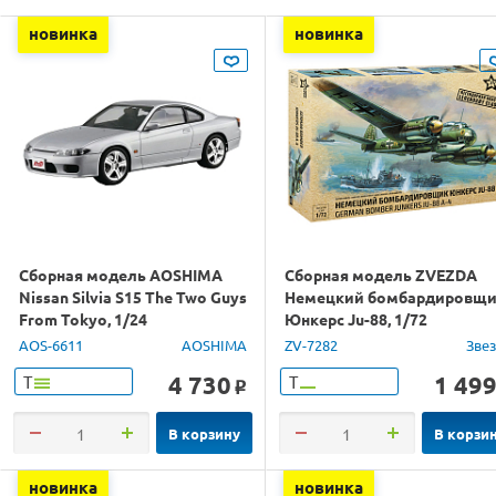
новинка
новинка
Сборная модель AOSHIMA
Сборная модель ZVEZDA
Nissan Silvia S15 The Two Guys
Немецкий бомбардировщ
From Tokyo, 1/24
Юнкерс Ju-88, 1/72
AOS-6611
AOSHIMA
ZV-7282
Зве
4 730
1 49
Т
Т
o
В корзину
В корзи
новинка
новинка