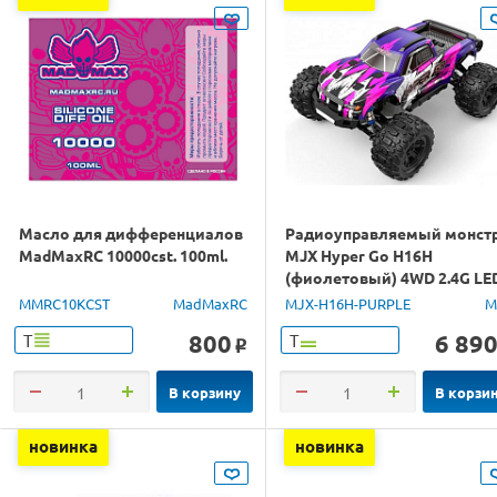
Масло для дифференциалов
Радиоуправляемый монст
MadMaxRC 10000cst. 100ml.
MJX Hyper Go H16H
(фиолетовый) 4WD 2.4G LE
GPS 1/16 RTR
MMRC10KCST
MadMaxRC
MJX-H16H-PURPLE
M
800
6 89
Т
Т
o
В корзину
В корзи
новинка
новинка