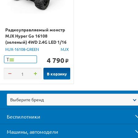
Радиоуправляемый монстр
MJX Hyper Go 16108
(зеленый) 4WD 2.4G LED 1/16
RTR
MJX-16108-GREEN
MJX
4 790
Т
o
В корзину
Выберите бренд
Беспилотники
Машины, автомодели