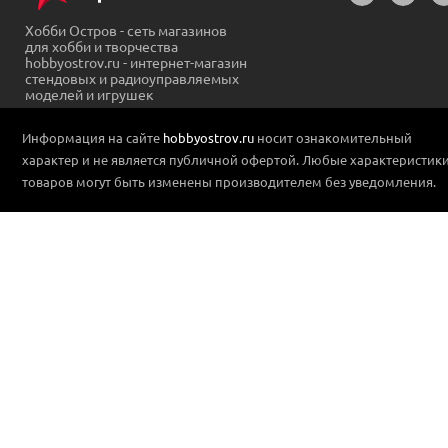
Хобби Остров - сеть магазинов
для хобби и творчества
hobbyostrov.ru - интернет-магазин
стендовых и радиоуправляемых
моделей и игрушек
Информация на сайте
hobbyostrov.ru
носит ознакомительный
характер и не является публичной офертой. Любые характеристик
товаров могут быть изменены производителем без уведомления.