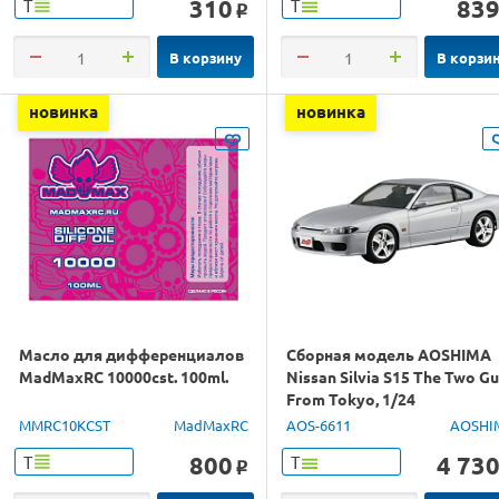
310
83
Т
Т
o
В корзину
В корзи
новинка
новинка
Масло для дифференциалов
Сборная модель AOSHIMA
MadMaxRC 10000cst. 100ml.
Nissan Silvia S15 The Two G
From Tokyo, 1/24
MMRC10KCST
MadMaxRC
AOS-6611
AOSHI
800
4 73
Т
Т
o