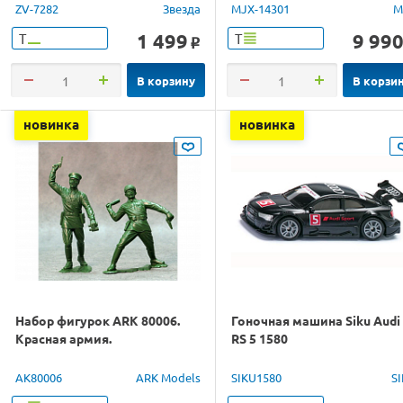
1/14 RTR
ZV-7282
Звезда
MJX-14301
M
1 499
9 99
Т
Т
o
В корзину
В корзи
новинка
новинка
Набор фигурок ARK 80006.
Гоночная машина Siku Audi
Красная армия.
RS 5 1580
AK80006
ARK Models
SIKU1580
S