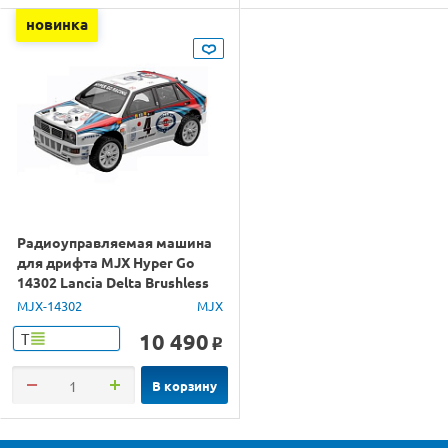
новинка
Радиоуправляемая машина
для дрифта MJX Hyper Go
14302 Lancia Delta Brushless
4WD 2.4G LED 1/14 RTR
MJX-14302
MJX
10 490
Т
o
В корзину