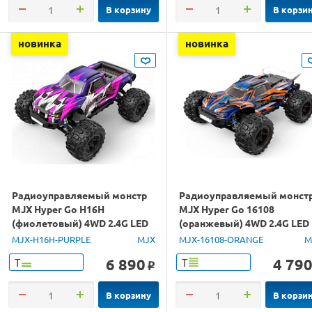
В корзину
В корзи
новинка
новинка
Радиоуправляемый монстр
Радиоуправляемый монст
MJX Hyper Go H16H
MJX Hyper Go 16108
(фиолетовый) 4WD 2.4G LED
(оранжевый) 4WD 2.4G LED
GPS 1/16 RTR
1/16 RTR
MJX-H16H-PURPLE
MJX
MJX-16108-ORANGE
M
6 890
4 79
Т
Т
o
В корзину
В корзи