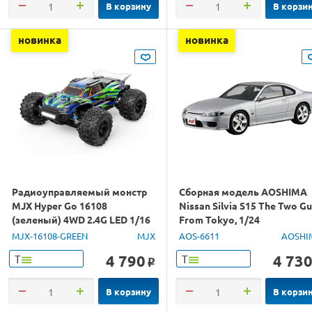
В корзину
В корзи
новинка
новинка
Радиоуправляемый монстр
Сборная модель AOSHIMA
MJX Hyper Go 16108
Nissan Silvia S15 The Two G
(зеленый) 4WD 2.4G LED 1/16
From Tokyo, 1/24
RTR
MJX-16108-GREEN
MJX
AOS-6611
AOSHI
4 790
4 73
Т
Т
o
В корзину
В корзи