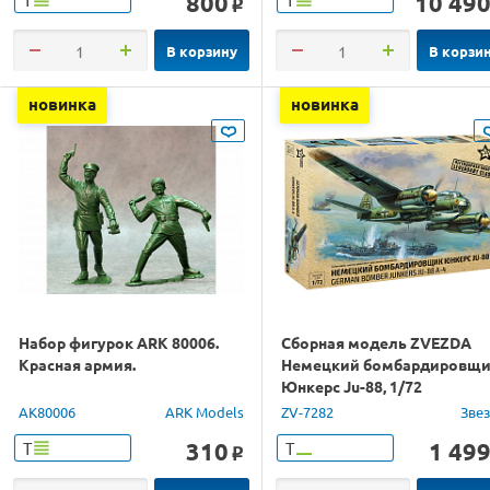
800
10 49
o
В корзину
В корзи
новинка
новинка
Набор фигурок ARK 80006.
Сборная модель ZVEZDA
Красная армия.
Немецкий бомбардировщ
Юнкерс Ju-88, 1/72
AK80006
ARK Models
ZV-7282
Зве
310
1 49
Т
Т
o