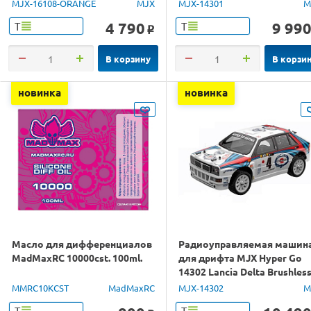
1/16 RTR
1/14 RTR
MJX-16108-ORANGE
MJX
MJX-14301
M
4 790
9 99
Т
Т
o
В корзину
В корзи
новинка
новинка
Масло для дифференциалов
Радиоуправляемая машин
MadMaxRC 10000cst. 100ml.
для дрифта MJX Hyper Go
14302 Lancia Delta Brushles
4WD 2.4G LED 1/14 RTR
MMRC10KCST
MadMaxRC
MJX-14302
M
Т
Т