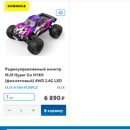
новинка
Радиоуправляемый монстр
MJX Hyper Go H16H
(фиолетовый) 4WD 2.4G LED
GPS 1/16 RTR
MJX-H16H-PURPLE
MJX
6 890
Т
o
В корзину