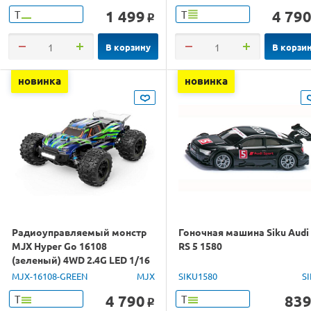
1 499
4 79
Т
Т
o
В корзину
В корзи
новинка
новинка
Радиоуправляемый монстр
Гоночная машина Siku Audi
MJX Hyper Go 16108
RS 5 1580
(зеленый) 4WD 2.4G LED 1/16
RTR
MJX-16108-GREEN
MJX
SIKU1580
S
4 790
83
Т
Т
o