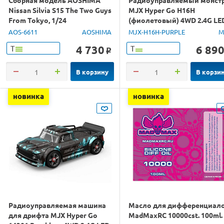
Nissan Silvia S15 The Two Guys
MJX Hyper Go H16H
From Tokyo, 1/24
(фиолетовый) 4WD 2.4G LE
GPS 1/16 RTR
AOS-6611
AOSHIMA
MJX-H16H-PURPLE
M
4 730
6 89
Т
Т
o
В корзину
В корзи
новинка
новинка
Радиоуправляемая машина
Масло для дифференциал
для дрифта MJX Hyper Go
MadMaxRC 10000cst. 100ml.