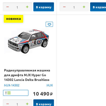
В корзину
В корзи
новинка
Радиоуправляемая машина
для дрифта MJX Hyper Go
14302 Lancia Delta Brushless
4WD 2.4G LED 1/14 RTR
MJX-14302
MJX
10 490
Т
o
В корзину