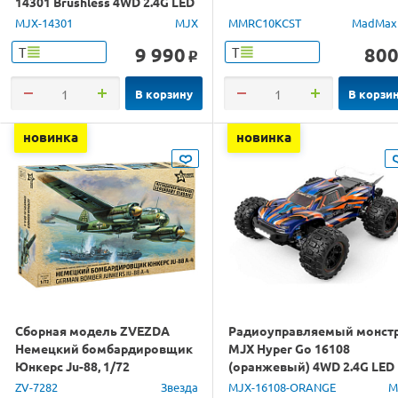
14301 Brushless 4WD 2.4G LED
1/14 RTR
MJX-14301
MJX
MMRC10KCST
MadMax
9 990
80
Т
Т
o
В корзину
В корзи
новинка
новинка
Сборная модель ZVEZDA
Радиоуправляемый монст
Немецкий бомбардировщик
MJX Hyper Go 16108
Юнкерс Ju-88, 1/72
(оранжевый) 4WD 2.4G LED
1/16 RTR
ZV-7282
Звезда
MJX-16108-ORANGE
M