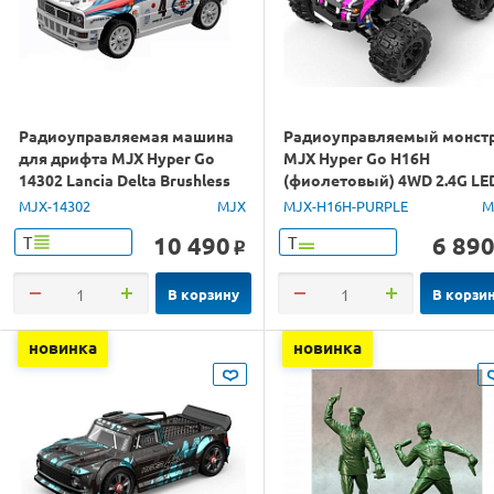
Радиоуправляемая машина
Радиоуправляемый монст
для дрифта MJX Hyper Go
MJX Hyper Go H16H
14302 Lancia Delta Brushless
(фиолетовый) 4WD 2.4G LE
4WD 2.4G LED 1/14 RTR
GPS 1/16 RTR
MJX-14302
MJX
MJX-H16H-PURPLE
M
10 490
6 89
Т
Т
o
В корзину
В корзи
новинка
новинка