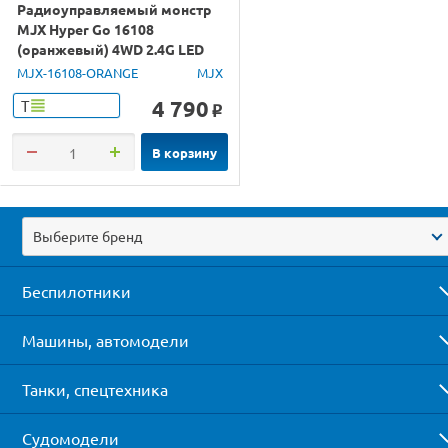
Радиоуправляемый монстр
MJX Hyper Go 16108
(оранжевый) 4WD 2.4G LED
1/16 RTR
MJX-16108-ORANGE
MJX
4 790
Т
o
В корзину
Выберите бренд
Беспилотники
Машины, автомодели
Танки, спецтехника
Судомодели