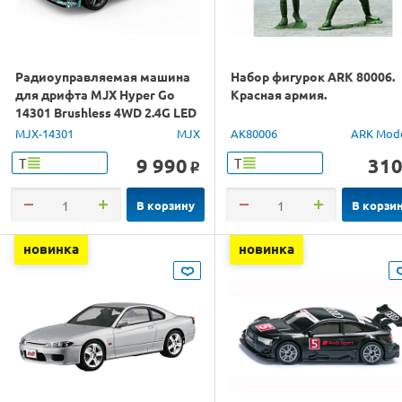
Радиоуправляемая машина
Набор фигурок ARK 80006.
для дрифта MJX Hyper Go
Красная армия.
14301 Brushless 4WD 2.4G LED
1/14 RTR
MJX-14301
MJX
AK80006
ARK Mod
9 990
31
Т
Т
o
В корзину
В корзи
новинка
новинка