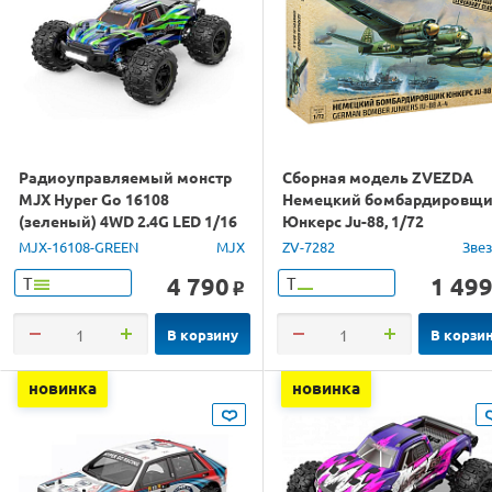
Радиоуправляемый монстр
Сборная модель ZVEZDA
MJX Hyper Go 16108
Немецкий бомбардировщ
(зеленый) 4WD 2.4G LED 1/16
Юнкерс Ju-88, 1/72
RTR
MJX-16108-GREEN
MJX
ZV-7282
Зве
4 790
1 49
Т
Т
o
В корзину
В корзи
новинка
новинка