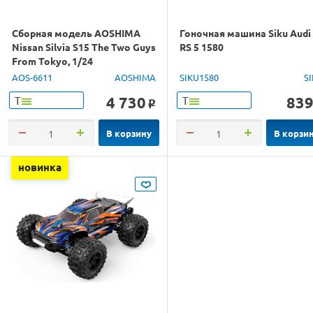
Сборная модель AOSHIMA
Гоночная машина Siku Audi
Nissan Silvia S15 The Two Guys
RS 5 1580
From Tokyo, 1/24
AOS-6611
AOSHIMA
SIKU1580
S
4 730
83
Т
Т
o
В корзину
В корзи
новинка