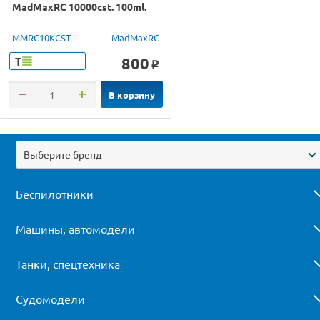
MadMaxRC 10000cst. 100ml.
MMRC10KCST
MadMaxRC
800
Т
o
В корзину
Выберите бренд
Беспилотники
Машины, автомодели
Танки, спецтехника
Судомодели