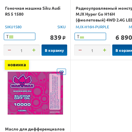
Гоночная машина Siku Audi
Радиоуправляемый монст
RS 5 1580
MJX Hyper Go H16H
(фиолетовый) 4WD 2.4G LE
GPS 1/16 RTR
SIKU1580
SIKU
MJX-H16H-PURPLE
M
839
6 89
Т
Т
o
В корзину
В корзи
новинка
Масло для дифференциалов