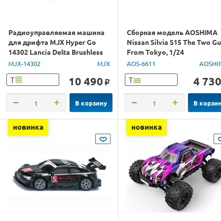
Радиоуправляемая машина
Сборная модель AOSHIMA
для дрифта MJX Hyper Go
Nissan Silvia S15 The Two G
14302 Lancia Delta Brushless
From Tokyo, 1/24
4WD 2.4G LED 1/14 RTR
MJX-14302
MJX
AOS-6611
AOSHI
10 490
4 73
Т
Т
o
В корзину
В корзи
новинка
новинка