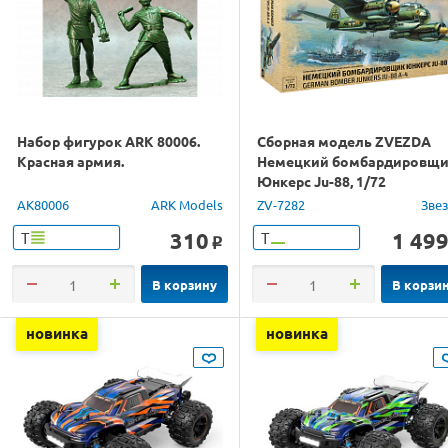
Набор фигурок ARK 80006.
Сборная модель ZVEZDA
Красная армия.
Немецкий бомбардировщ
Юнкерс Ju-88, 1/72
AK80006
ARK Models
ZV-7282
Зве
310
1 49
Т
Т
o
В корзину
В корзи
новинка
новинка