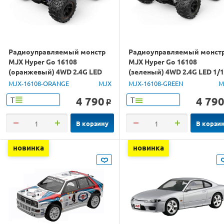
Радиоуправляемый монстр
Радиоуправляемый монст
MJX Hyper Go 16108
MJX Hyper Go 16108
(оранжевый) 4WD 2.4G LED
(зеленый) 4WD 2.4G LED 1/
1/16 RTR
RTR
MJX-16108-ORANGE
MJX
MJX-16108-GREEN
M
4 790
4 79
Т
Т
o
В корзину
В корзи
новинка
новинка