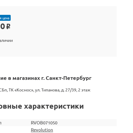
я цена
30
o
наличии
ие в магазинах г. Санкт-Петербург
СБп, ТК «Космос», ул. Типанова, д. 27/39, 2 этаж
овные характеристики
л
RVOB071050
Revolution