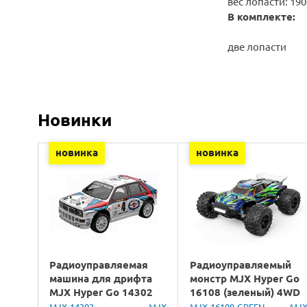
вес лопасти: 190
В комплекте:
две лопасти
Новинки
новинка
новинка
Радиоуправляемая
Радиоуправляемый
машина для дрифта
монстр MJX Hyper Go
MJX Hyper Go 14302
16108 (зеленый) 4WD
Lancia Delta Brushless
2.4G LED 1/16 RTR
MJX-14302
MJX
MJX-16108-GREEN
MJ