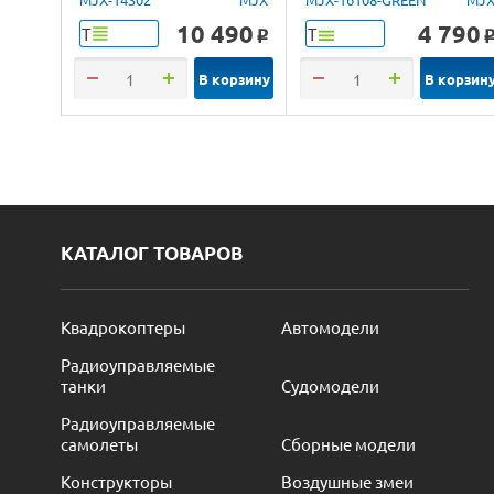
4WD 2.4G LED 1/14
10 490
4 790
Т
Т
o
RTR
В корзину
В корзин
КАТАЛОГ ТОВАРОВ
Квадрокоптеры
Автомодели
Радиоуправляемые
танки
Судомодели
Радиоуправляемые
самолеты
Сборные модели
Конструкторы
Воздушные змеи