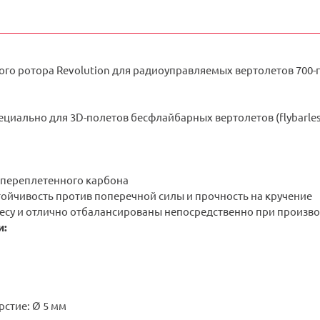
го ротора Revolution для радиоуправляемых вертолетов 700-го
ециально для
3D-полетов бесфлайбарных вертолетов (flybarles
 переплетенного карбона
тойчивость против поперечной силы и прочность на кручение
есу и отлично отбалансированы непосредственно при произво
и:
стие: Ø 5 мм