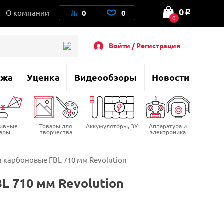
0
О компании
0
0
o
0
Войти / Регистрация
ажа
Уценка
Видеообзоры
Новости
тивные
Товары для
Аккумуляторы, ЗУ
Аппаратура и
вары
творчества
электроника
 карбоновые FBL 710 мм Revolution
L 710 мм Revolution