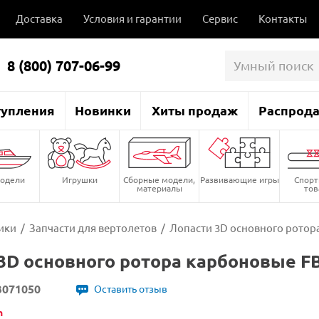
Доставка
Условия и гарантии
Сервис
Контакты
8 (800) 707-06-99
тупления
Новинки
Хиты продаж
Распрод
одели
Игрушки
Сборные модели,
Развивающие игры
Спор
материалы
то
ики
/
Запчасти для вертолетов
/
Лопасти 3D основного ротора
3D основного ротора карбоновые FB
071050
Оставить отзыв
n