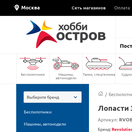
Москва
Сеть магазинов
Оплата
Пос
Беспилотники
Машины,
Танки, спецтехника
Судом
автомодели
/
Беспилотн
Выберите бренд
Лопасти 
Беспилотники
Артикул:
RVOB
Машины, автомодели
Бренд:
Revolutio