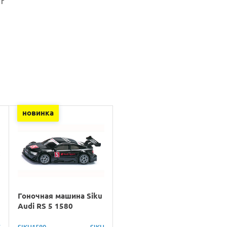
 г
новинка
Гоночная машина Siku
Audi RS 5 1580
X
SIKU1580
SIKU