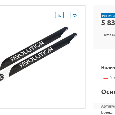
Рознична
5 8
Нет в 
Налич
0
Осн
Артику
Бренд